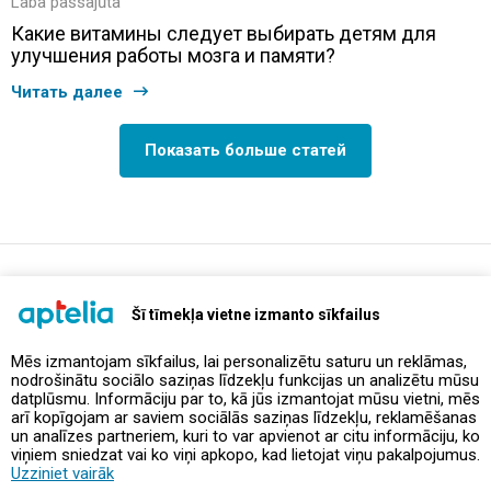
Laba pašsajūta
Какие витамины следует выбирать детям для
улучшения работы мозга и памяти?
Читать далее
Показать больше статей
support@aptelia.lv
+371 64 588 892
Šī tīmekļa vietne izmanto sīkfailus
Mēs izmantojam sīkfailus, lai personalizētu saturu un reklāmas,
nodrošinātu sociālo saziņas līdzekļu funkcijas un analizētu mūsu
Предложения и акции
datplūsmu. Informāciju par to, kā jūs izmantojat mūsu vietni, mēs
arī kopīgojam ar saviem sociālās saziņas līdzekļu, reklamēšanas
un analīzes partneriem, kuri to var apvienot ar citu informāciju, ko
Контакты
viņiem sniedzat vai ko viņi apkopo, kad lietojat viņu pakalpojumus.
Uzziniet vairāk
Правила и политика