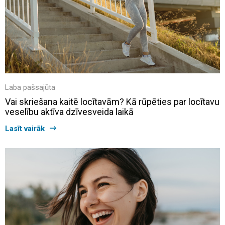
Laba pašsajūta
Vai skriešana kaitē locītavām? Kā rūpēties par locītavu
veselību aktīva dzīvesveida laikā
Lasīt vairāk