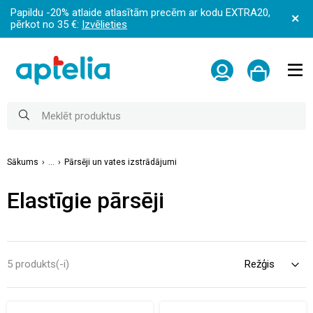
Papildu -20% atlaide atlasītām precēm ar kodu EXTRA20,
pērkot no 35 €:
Izvēlieties
Sākums
...
Pārsēji un vates izstrādājumi
Elastīgie pārsēji
5 produkts(-i)