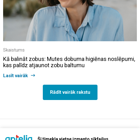
Skaistums
Kā balināt zobus: Mutes dobuma higiēnas noslēpumi,
kas palīdz atjaunot zobu baltumu
Lasīt vairāk
Rādīt vairāk rakstu
support@aptelia.lv
+371 64 588 892
Šī tīmekļa vietne izmanto sīkfailus