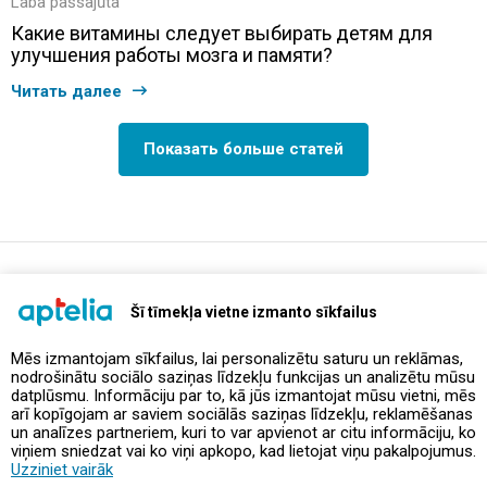
Laba pašsajūta
Какие витамины следует выбирать детям для
улучшения работы мозга и памяти?
Читать далее
Показать больше статей
support@aptelia.lv
+371 64 588 892
Šī tīmekļa vietne izmanto sīkfailus
Mēs izmantojam sīkfailus, lai personalizētu saturu un reklāmas,
nodrošinātu sociālo saziņas līdzekļu funkcijas un analizētu mūsu
Предложения и акции
datplūsmu. Informāciju par to, kā jūs izmantojat mūsu vietni, mēs
arī kopīgojam ar saviem sociālās saziņas līdzekļu, reklamēšanas
un analīzes partneriem, kuri to var apvienot ar citu informāciju, ko
Контакты
viņiem sniedzat vai ko viņi apkopo, kad lietojat viņu pakalpojumus.
Uzziniet vairāk
Правила и политика