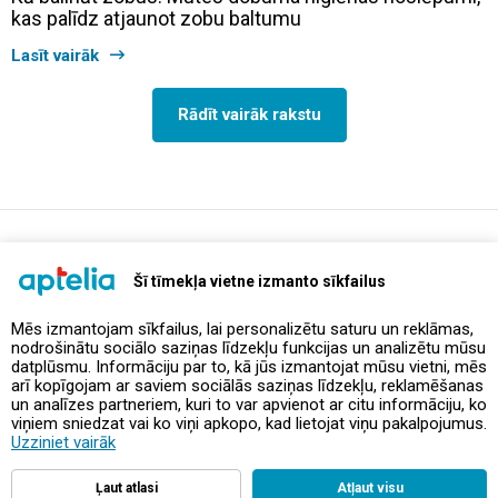
kas palīdz atjaunot zobu baltumu
Lasīt vairāk
Rādīt vairāk rakstu
support@aptelia.lv
+371 64 588 892
Šī tīmekļa vietne izmanto sīkfailus
Mēs izmantojam sīkfailus, lai personalizētu saturu un reklāmas,
nodrošinātu sociālo saziņas līdzekļu funkcijas un analizētu mūsu
Piedāvājumi un akcijas
datplūsmu. Informāciju par to, kā jūs izmantojat mūsu vietni, mēs
arī kopīgojam ar saviem sociālās saziņas līdzekļu, reklamēšanas
un analīzes partneriem, kuri to var apvienot ar citu informāciju, ko
Kontakti
viņiem sniedzat vai ko viņi apkopo, kad lietojat viņu pakalpojumus.
Uzziniet vairāk
Noteikumi un politikas
Ļaut atlasi
Atļaut visu