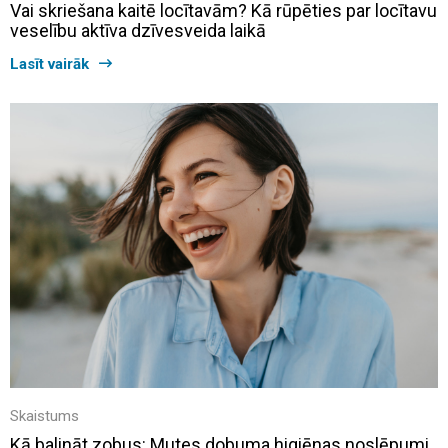
Vai skriešana kaitē locītavām? Kā rūpēties par locītavu
veselību aktīva dzīvesveida laikā
Lasīt vairāk
Skaistums
Kā balināt zobus: Mutes dobuma higiēnas noslēpumi,