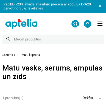
Papildu -20% atlaide atlasītām precēm ar kodu EXTRA20,
pērkot no 35 €:
Izvēlieties
Sākums
...
Matu kopšana
Matu vasks, serums, ampulas
un zīds
1 produkts(-i)