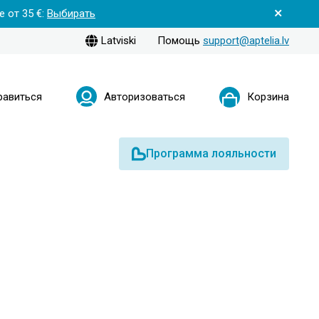
 от 35 €:
Выбирать
Latviski
Помощь
support@aptelia.lv
равиться
Авторизоваться
Корзина
Программа лояльности