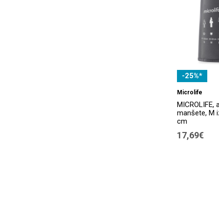
-25%*
Microlife
MICROLIFE, a
manšete, M i
cm
17,69€