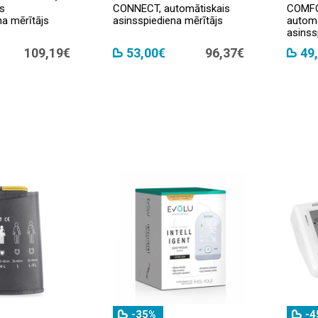
s
CONNECT, automātiskais
COMFO
na mērītājs
asinsspiediena mērītājs
automā
asinss
109,19€
53,00€
96,37€
49
-35%
-4