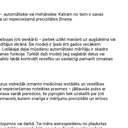
du – automātiskie vai mehāniskie. Katram no tiem ir savas
ma un nepieciešamā precizitātes līmeņa.
darbojas ļoti vienkārši – pietiek uzlikt manšeti uz augšdelma vai
dītājus ekrānā. Šie modeļi ir īpaši ērti gados vecākiem
 Lielākajai daļai mūsdienu automātisko mērītāju ir skaidrs
anas funkcija. Turklāt daži modeļi ļauj saglabāt datus vai
palīdz labāk kontrolēt veselību un savlaicīgi pamanīt izmaiņas
 kurus visbiežāk izmanto medicīnas iestādēs un veselības
anai nepieciešamas noteiktas prasmes – jāklausās pulss ar
sa vairāk pieredzes, tie joprojām tiek uzskatīti par ļoti
maceiti, kuriem svarīga ir mērījumu precizitāte un ierīces
i ceļojumos vai darbā. Tie mēra asinsspiedienu no plaukstas