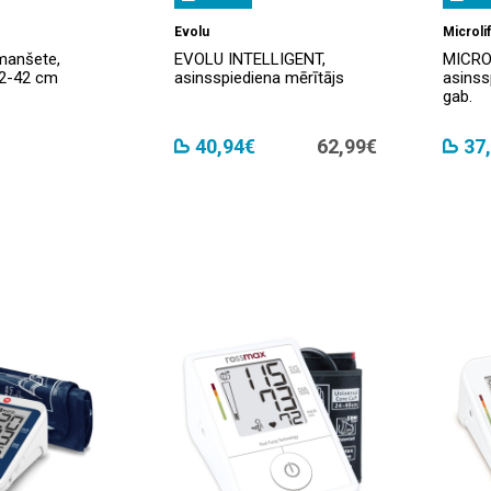
Evolu
Microli
manšete,
EVOLU INTELLIGENT,
MICRO
22-42 cm
asinsspiediena mērītājs
asinss
gab.
40,94€
62,99€
37