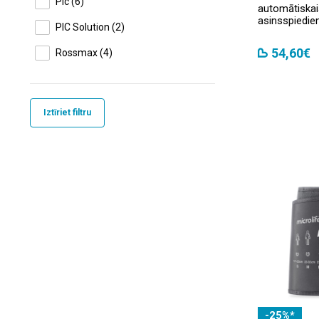
Pic
(6)
automātiskai
asinsspiedie
PIC Solution
(2)
54,60€
Rossmax
(4)
Iztīriet filtru
-25%*