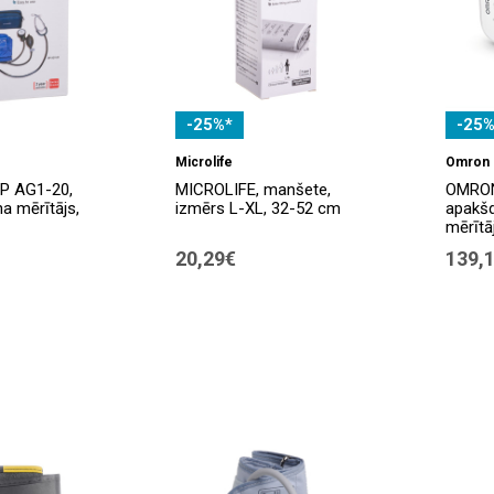
-25%*
-25%
Microlife
Omron
P AG1-20,
MICROLIFE, manšete,
OMRON
a mērītājs,
izmērs L-XL, 32-52 cm
apakšd
mērītā
20,29€
139,