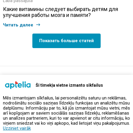
Laba pašsajūta
Какие витамины следует выбирать детям для
улучшения работы мозга и памяти?
Читать далее
Показать больше статей
support@aptelia.lv
+371 64 588 892
Šī tīmekļa vietne izmanto sīkfailus
Mēs izmantojam sīkfailus, lai personalizētu saturu un reklāmas,
nodrošinātu sociālo saziņas līdzekļu funkcijas un analizētu mūsu
Предложения и акции
datplūsmu. Informāciju par to, kā jūs izmantojat mūsu vietni, mēs
arī kopīgojam ar saviem sociālās saziņas līdzekļu, reklamēšanas
un analīzes partneriem, kuri to var apvienot ar citu informāciju, ko
Контакты
viņiem sniedzat vai ko viņi apkopo, kad lietojat viņu pakalpojumus.
Uzziniet vairāk
Правила и политика