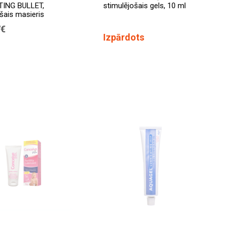
TING BULLET,
stimulējošais gels, 10 ml
ošais masieris
7€
Izpārdots