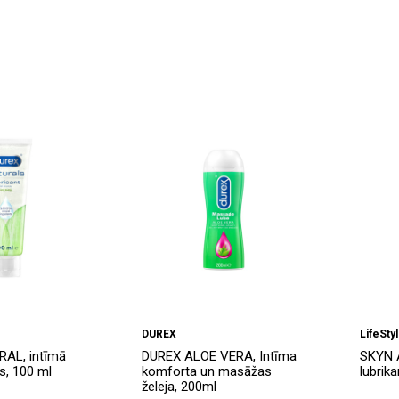
DUREX
LifeSty
AL, intīmā
DUREX ALOE VERA, Intīma
SKYN 
s, 100 ml
komforta un masāžas
lubrika
želeja, 200ml