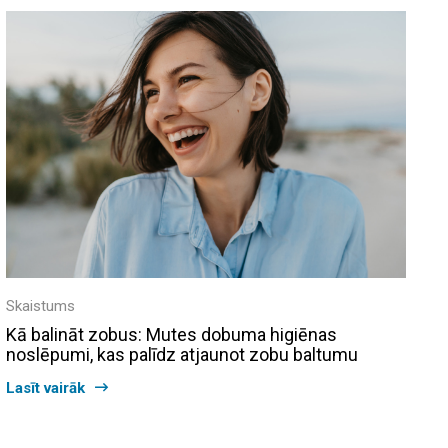
Skaistums
Kā balināt zobus: Mutes dobuma higiēnas
noslēpumi, kas palīdz atjaunot zobu baltumu
Lasīt vairāk