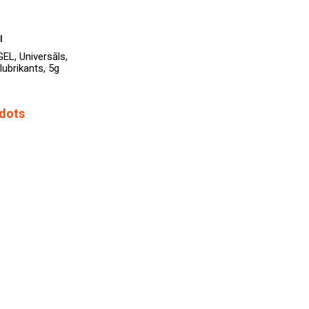
l
L, Universāls,
 lubrikants, 5g
rdots