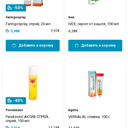
-50%
Faringospray
Ivex
Faringospray, спрей, 20 мл
IVEX, сироп от кашля, 100 мл
7,97€
3,98€
6,28€
Добавить в корзину
Добавить в корзину
-40%
Perskindol
Agetis
Perskindol АКТИВ СПРЕЙ,
VERNALIN, сливки, 100 г
спрей, 150 мл
12,19€
7,31€
11,59€