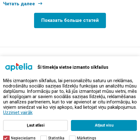
Читать далее
Показать больше статей
support@aptelia.lv
+371 64 588 892
Šī tīmekļa vietne izmanto sīkfailus
Mēs izmantojam sīkfailus, lai personalizētu saturu un reklāmas,
nodrošinātu sociālo saziņas līdzekļu funkcijas un analizētu mūsu
Предложения и акции
datplūsmu. Informāciju par to, kā jūs izmantojat mūsu vietni, mēs
arī kopīgojam ar saviem sociālās saziņas līdzekļu, reklamēšanas
un analīzes partneriem, kuri to var apvienot ar citu informāciju, ko
Контакты
viņiem sniedzat vai ko viņi apkopo, kad lietojat viņu pakalpojumus.
Uzziniet vairāk
Правила и политика
Ļaut atlasi
Atļaut visu
Nepieciešams
Statistika
Mārketings