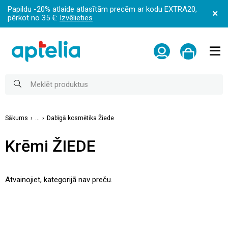
Papildu -20% atlaide atlasītām precēm ar kodu EXTRA20,
pērkot no 35 €:
Izvēlieties
Sākums
...
Dabīgā kosmētika Žiede
Krēmi ŽIEDE
Atvainojiet, kategorijā nav preču.