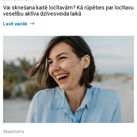
Vai skriešana kaitē locītavām? Kā rūpēties par locītavu
veselību aktīva dzīvesveida laikā
Lasīt vairāk
Skaistums