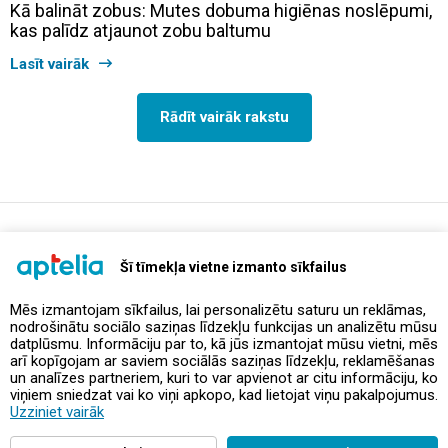
Kā balināt zobus: Mutes dobuma higiēnas noslēpumi,
kas palīdz atjaunot zobu baltumu
Lasīt vairāk
Rādīt vairāk rakstu
support@aptelia.lv
+371 64 588 892
Šī tīmekļa vietne izmanto sīkfailus
Mēs izmantojam sīkfailus, lai personalizētu saturu un reklāmas,
nodrošinātu sociālo saziņas līdzekļu funkcijas un analizētu mūsu
Piedāvājumi un akcijas
datplūsmu. Informāciju par to, kā jūs izmantojat mūsu vietni, mēs
arī kopīgojam ar saviem sociālās saziņas līdzekļu, reklamēšanas
un analīzes partneriem, kuri to var apvienot ar citu informāciju, ko
Kontakti
viņiem sniedzat vai ko viņi apkopo, kad lietojat viņu pakalpojumus.
Uzziniet vairāk
Noteikumi un politikas