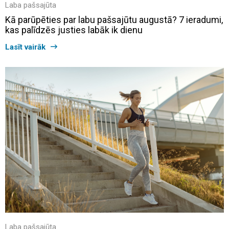
Laba pašsajūta
Kā parūpēties par labu pašsajūtu augustā? 7 ieradumi,
kas palīdzēs justies labāk ik dienu
Lasīt vairāk
Laba pašsajūta