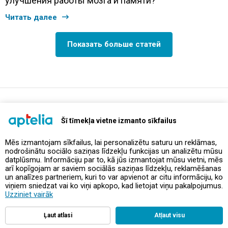
улучшения работы мозга и памяти?
Читать далее
Показать больше статей
support@aptelia.lv
+371 64 588 892
Šī tīmekļa vietne izmanto sīkfailus
Mēs izmantojam sīkfailus, lai personalizētu saturu un reklāmas,
nodrošinātu sociālo saziņas līdzekļu funkcijas un analizētu mūsu
Предложения и акции
datplūsmu. Informāciju par to, kā jūs izmantojat mūsu vietni, mēs
arī kopīgojam ar saviem sociālās saziņas līdzekļu, reklamēšanas
un analīzes partneriem, kuri to var apvienot ar citu informāciju, ko
Контакты
viņiem sniedzat vai ko viņi apkopo, kad lietojat viņu pakalpojumus.
Uzziniet vairāk
Правила и политика
Ļaut atlasi
Atļaut visu