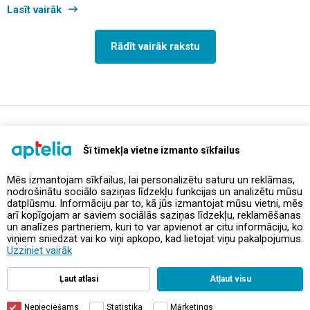
Lasīt vairāk
Rādīt vairāk rakstu
support@aptelia.lv
+371 64 588 892
Šī tīmekļa vietne izmanto sīkfailus
Mēs izmantojam sīkfailus, lai personalizētu saturu un reklāmas,
nodrošinātu sociālo saziņas līdzekļu funkcijas un analizētu mūsu
Piedāvājumi un akcijas
datplūsmu. Informāciju par to, kā jūs izmantojat mūsu vietni, mēs
arī kopīgojam ar saviem sociālās saziņas līdzekļu, reklamēšanas
un analīzes partneriem, kuri to var apvienot ar citu informāciju, ko
Kontakti
viņiem sniedzat vai ko viņi apkopo, kad lietojat viņu pakalpojumus.
Uzziniet vairāk
Noteikumi un politikas
Ļaut atlasi
Atļaut visu
Nepieciešams
Statistika
Mārketings