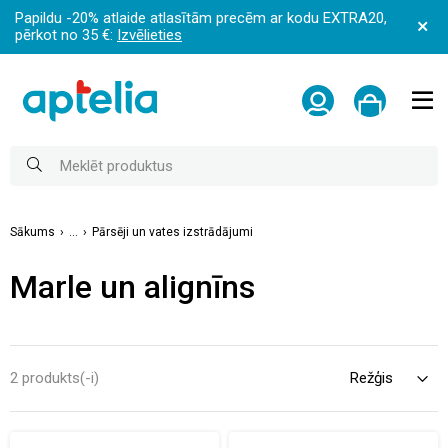
Papildu -20% atlaide atlasītām precēm ar kodu EXTRA20,
pērkot no 35 €:
Izvēlieties
Sākums
...
Pārsēji un vates izstrādājumi
Marle un alignīns
2 produkts(-i)