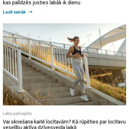
kas palīdzēs justies labāk ik dienu
Lasīt vairāk
Laba pašsajūta
Vai skriešana kaitē locītavām? Kā rūpēties par locītavu
veselību aktīva dzīvesveida laikā