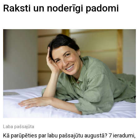
Raksti un noderīgi padomi
Laba pašsajūta
Kā parūpēties par labu pašsajūtu augustā? 7 ieradumi,