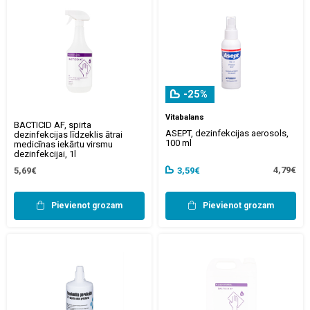
-25%
Vitabalans
BACTICID AF, spirta
ASEPT, dezinfekcijas aerosols,
dezinfekcijas līdzeklis ātrai
100 ml
medicīnas iekārtu virsmu
dezinfekcijai, 1l
4,79€
5,69€
3,59€
Pievienot grozam
Pievienot grozam