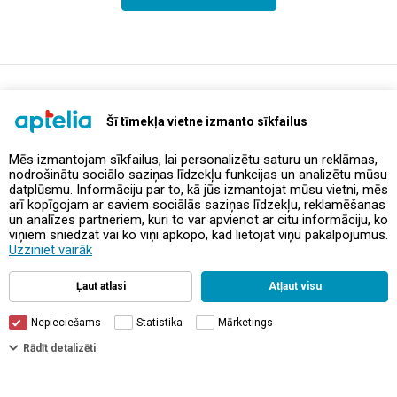
support@aptelia.lv
+371 64 588 892
Šī tīmekļa vietne izmanto sīkfailus
Mēs izmantojam sīkfailus, lai personalizētu saturu un reklāmas,
nodrošinātu sociālo saziņas līdzekļu funkcijas un analizētu mūsu
Piedāvājumi un akcijas
datplūsmu. Informāciju par to, kā jūs izmantojat mūsu vietni, mēs
arī kopīgojam ar saviem sociālās saziņas līdzekļu, reklamēšanas
un analīzes partneriem, kuri to var apvienot ar citu informāciju, ko
Kontakti
viņiem sniedzat vai ko viņi apkopo, kad lietojat viņu pakalpojumus.
Uzziniet vairāk
Noteikumi un politikas
Ļaut atlasi
Atļaut visu
Nepieciešams
Statistika
Mārketings
Filtri
Rādīt detalizēti
© Aptelia