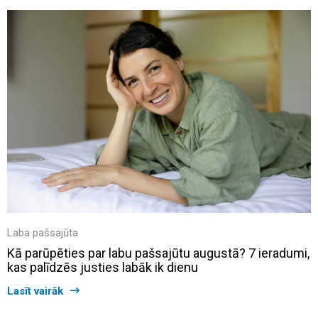
Laba pašsajūta
Kā parūpēties par labu pašsajūtu augustā? 7 ieradumi,
kas palīdzēs justies labāk ik dienu
Lasīt vairāk