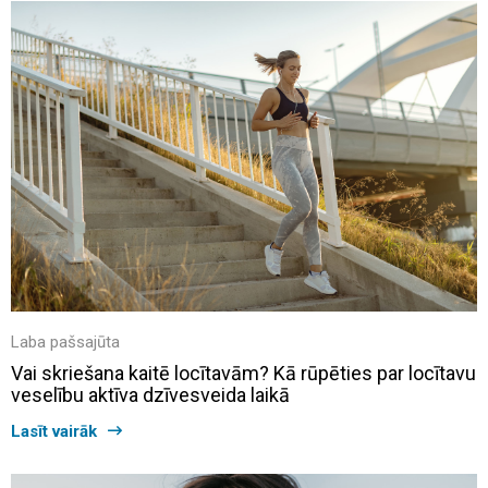
Laba pašsajūta
Vai skriešana kaitē locītavām? Kā rūpēties par locītavu
veselību aktīva dzīvesveida laikā
Lasīt vairāk