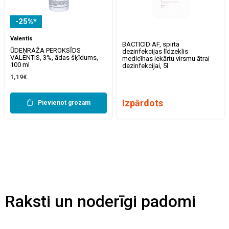
-25%*
Valentis
BACTICID AF, spirta
ŪDEŅRAŽA PEROKSĪDS
dezinfekcijas līdzeklis
VALENTIS, 3%, ādas šķīdums,
medicīnas iekārtu virsmu ātrai
100 ml
dezinfekcijai, 5l
1,19€
Izpārdots
Pievienot grozam
Raksti un noderīgi padomi