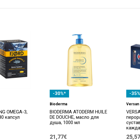
-30%*
-35%
Bioderma
Versan
NG OMEGA-3,
BIODERMA ATODERM HUILE
VERSA
80 капсул
DE DOUCHE, масло для
перор
душа, 1000 мл
суста
кажда
21,77€
25,5