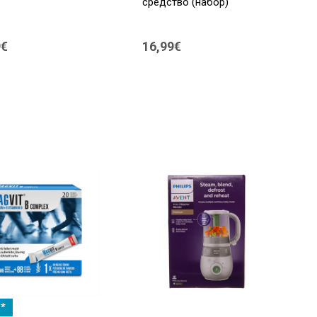
средство (набор)
9€
16,99€
*