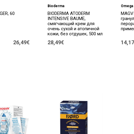
Bioderma
Omega 
GER, 60
BIODERMA ATODERM
MAGVI
INTENSIVE BAUME,
грану
смягчающий крем для
перор
очень сухой и атопичной
примен
кожи, без отдушек, 500 мл
26,49€
28,49€
14,1