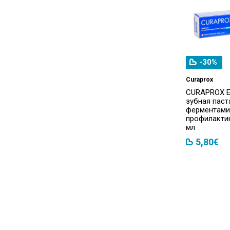
Bausch&Lomb
(1)
BELLA
(14)
Bema
(55)
Beotebal
(1)
-30%
Bepanthen
(5)
Curaprox
CURAPROX E
Bepanthol
(1)
зубная паст
ферментами
Berberina
(1)
профилактик
мл
Beres
(1)
5,80€
BEROCCA
(3)
Bertil's
(10)
BF-ESSE
(12)
Bifoval
(2)
Biocell
(10)