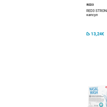
RED3
Apivita
(64)
RED3 STRON
капсул
APOTHEKE
(4)
Aptiekas
(7)
13,24€
Aqua Amber
(8)
Aqua Splash
(1)
Aquagel
(3)
ARMANI
(6)
Armolipid
(1)
Artelac
(4)
Artilane
(2)
Ascolip
(1)
AteroLip
(4)