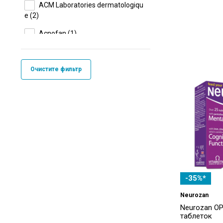
ACM Laboratories dermatologiqu
e
(2)
Acnofan
(1)
Aconitum
(39)
Acorus
(30)
Очистите фильтр
Acorus Balance
(72)
Acosedum
(1)
ACTI FRESH
(1)
Active Flora
(2)
ACTIV'M
(2)
A-Derma
(25)
-35%*
Aflubin
(2)
Neurozan
Neurozan О
Agetis
(9)
таблеток