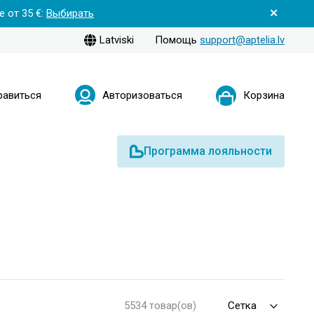
 от 35 €:
Выбирать
Latviski
Помощь
support@aptelia.lv
равиться
Авторизоваться
Корзина
Программа лояльности
5534 товар(ов)