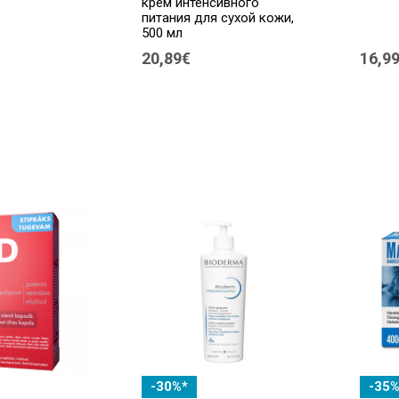
крем интенсивного
питания для сухой кожи,
500 мл
20,89€
16,9
-30%*
-35%