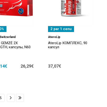
0%
2 par 1 cenu
Switzerland
AteroLip
 GEMZĖ 2X
AteroLip КОМПЛЕКС, 90
GTH, капсулы, N60
капсул
,14€
26,29€
37,07€
5