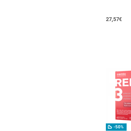
Agovirax
(2)
AIMX
(6)
27,57€
Alkymer
(1)
Aloe Pura
(1)
ALPECIN
(7)
Alpenkrauter
(4)
Alpino
(2)
Alsiroyal
(2)
Altermed
(4)
ALWAYS
(5)
AMBIO
(163)
Amediplus
(50)
-50%
Anaftin
(3)