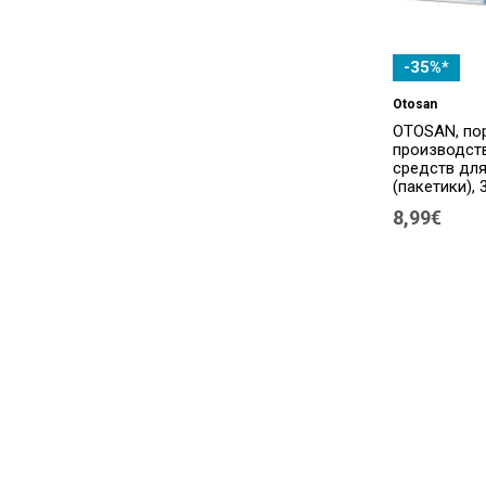
Atmosil
(2)
Australian Bodycare
(8)
-35%*
Australian Gold
(6)
Otosan
OTOSAN, по
Avene
(61)
производст
средств для
Avizor
(2)
(пакетики), 
8,99€
Axanova
(4)
B. Braun
(2)
Babe
(67)
Baboo
(14)
Baby Sebamed
(1)
BabyOno
(11)
Baldacci
(1)