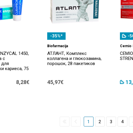
-35%*
-5
Biofarmacija
Cemio 
NZYCAL 1450,
АТЛАНТ, Комплекс
CEMIO
а с
коллагена и глюкозамина,
STREN
 для
порошок, 28 пакетиков
и кариеса, 75
8,28€
45,97€
13
1
2
3
4