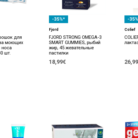
-35%*
-35%
Fjord
Colief
рошок для
FJORD STRONG OMEGA-3
COLIE
ва моющих
SMART GUMMIES, рыбий
лакта
 носа
жир, 45 жевательные
30 шт.
пастилки
18,99€
26,9