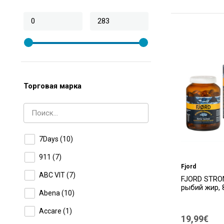
Торговая марка
7Days
(10)
911
(7)
Fjord
ABC VIT
(7)
FJORD STRO
рыбий жир, 
Abena
(10)
Accare
(1)
19,99€