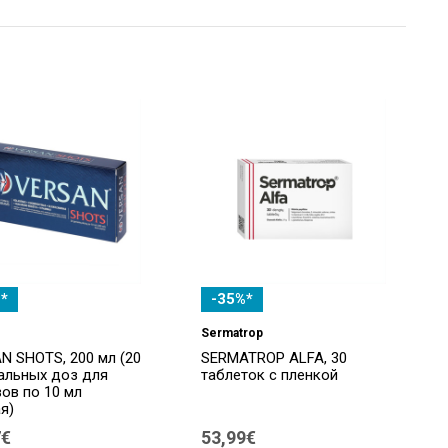
*
-35%*
Sermatrop
N SHOTS, 200 мл (20
SERMATROP ALFA, 30
альных доз для
таблеток с пленкой
вов по 10 мл
я)
7€
53,99€