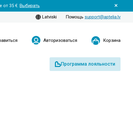
 от 35 €:
Выбирать
Latviski
Помощь
support@aptelia.lv
равиться
Авторизоваться
Корзина
Программа лояльности