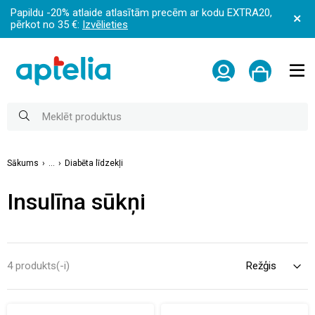
Papildu -20% atlaide atlasītām precēm ar kodu EXTRA20,
pērkot no 35 €:
Izvēlieties
Sākums
...
Diabēta līdzekļi
Insulīna sūkņi
4 produkts(-i)