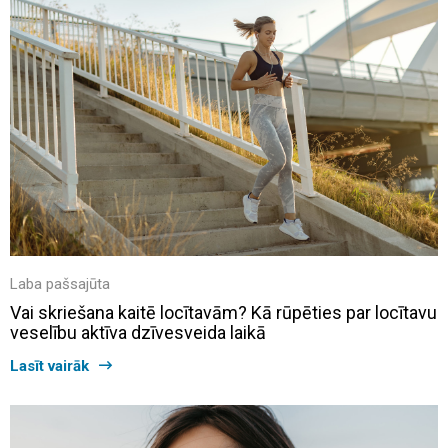
Laba pašsajūta
Vai skriešana kaitē locītavām? Kā rūpēties par locītavu
veselību aktīva dzīvesveida laikā
Lasīt vairāk