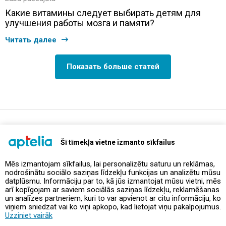
Какие витамины следует выбирать детям для
улучшения работы мозга и памяти?
Читать далее
Показать больше статей
support@aptelia.lv
+371 64 588 892
Šī tīmekļa vietne izmanto sīkfailus
Mēs izmantojam sīkfailus, lai personalizētu saturu un reklāmas,
nodrošinātu sociālo saziņas līdzekļu funkcijas un analizētu mūsu
Предложения и акции
datplūsmu. Informāciju par to, kā jūs izmantojat mūsu vietni, mēs
arī kopīgojam ar saviem sociālās saziņas līdzekļu, reklamēšanas
un analīzes partneriem, kuri to var apvienot ar citu informāciju, ko
Контакты
viņiem sniedzat vai ko viņi apkopo, kad lietojat viņu pakalpojumus.
Uzziniet vairāk
Правила и политика