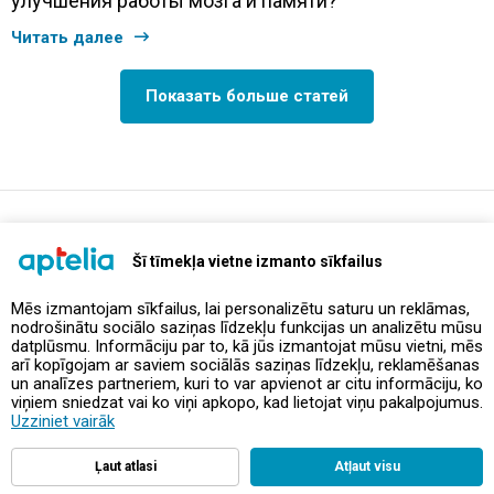
улучшения работы мозга и памяти?
Читать далее
Показать больше статей
support@aptelia.lv
+371 64 588 892
Šī tīmekļa vietne izmanto sīkfailus
Mēs izmantojam sīkfailus, lai personalizētu saturu un reklāmas,
nodrošinātu sociālo saziņas līdzekļu funkcijas un analizētu mūsu
Предложения и акции
datplūsmu. Informāciju par to, kā jūs izmantojat mūsu vietni, mēs
arī kopīgojam ar saviem sociālās saziņas līdzekļu, reklamēšanas
un analīzes partneriem, kuri to var apvienot ar citu informāciju, ko
Контакты
viņiem sniedzat vai ko viņi apkopo, kad lietojat viņu pakalpojumus.
Uzziniet vairāk
Правила и политика
Ļaut atlasi
Atļaut visu