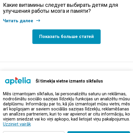
Какие витамины следует выбирать детям для
улучшения работы мозга и памяти?
Читать далее
Показать больше статей
support@aptelia.lv
+371 64 588 892
Šī tīmekļa vietne izmanto sīkfailus
Mēs izmantojam sīkfailus, lai personalizētu saturu un reklāmas,
nodrošinātu sociālo saziņas līdzekļu funkcijas un analizētu mūsu
Предложения и акции
datplūsmu. Informāciju par to, kā jūs izmantojat mūsu vietni, mēs
arī kopīgojam ar saviem sociālās saziņas līdzekļu, reklamēšanas
un analīzes partneriem, kuri to var apvienot ar citu informāciju, ko
Контакты
viņiem sniedzat vai ko viņi apkopo, kad lietojat viņu pakalpojumus.
Uzziniet vairāk
Правила и политика