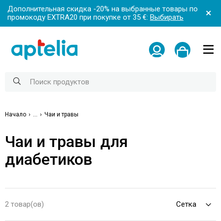
Дополнительная скидка -20% на выбранные товары по
промокоду EXTRA20 при покупке от 35 €:
Выбирать
Начало
...
Чаи и травы
Чаи и травы для
диабетиков
2 товар(ов)