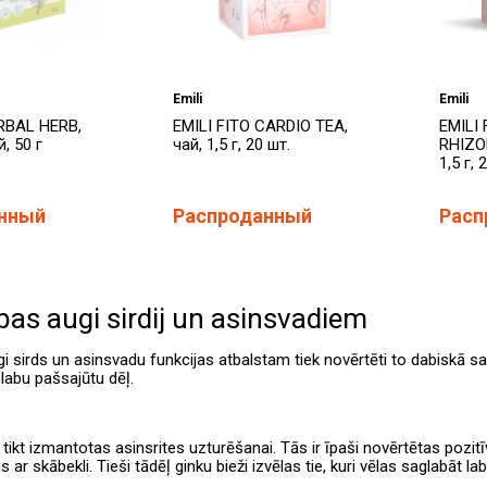
Emili
Emili
RBAL HERB,
EMILI FITO CARDIO TEA,
EMILI
, 50 г
чай, 1,5 г, 20 шт.
RHIZO
1,5 г, 
нный
Распроданный
Расп
bas augi sirdij un asinsvadiem
i sirds un asinsvadu funkcijas atbalstam tiek novērtēti to dabiskā 
 labu pašsajūtu dēļ.
 tikt izmantotas asinsrites uzturēšanai. Tās ir īpaši novērtētas pozit
 ar skābekli. Tieši tādēļ ginku bieži izvēlas tie, kuri vēlas saglabāt