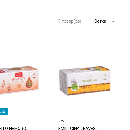
19 товар(ов)
0%
Emili
 FITO HEMORO,
EMILI GINK LEAVES,