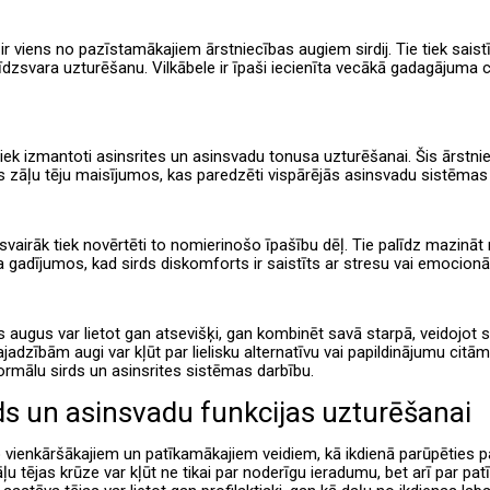
ir viens no pazīstamākajiem ārstniecības augiem sirdij. Tie tiek saist
īdzsvara uzturēšanu. Vilkābele ir īpaši iecienīta vecākā gadagājuma 
iek izmantoti asinsrites un asinsvadu tonusa uzturēšanai. Šis ārstnie
s zāļu tēju maisījumos, kas paredzēti vispārējās asinsvadu sistēmas
isvairāk tiek novērtēti to nomierinošo īpašību dēļ. Tie palīdz mazināt 
ēta gadījumos, kad sirds diskomforts ir saistīts ar stresu vai emocio
s augus var lietot gan atsevišķi, gan kombinēt savā starpā, veidojot
ajadzībām augi var kļūt par lielisku alternatīvu vai papildinājumu ci
ormālu sirds un asinsrites sistēmas darbību.
ds un asinsvadu funkcijas uzturēšanai
o vienkāršākajiem un patīkamākajiem veidiem, kā ikdienā parūpēties p
āļu tējas krūze var kļūt ne tikai par noderīgu ieradumu, bet arī par patī