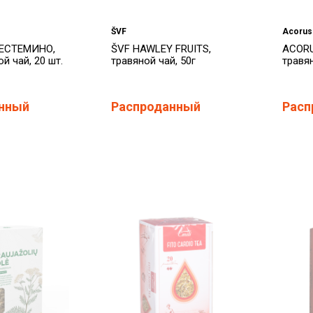
ŠVF
Acorus
ЛЕСТЕМИНО,
ŠVF HAWLEY FRUITS,
ACORU
ой чай, 20 шт.
травяной чай, 50г
травян
нный
Распроданный
Расп