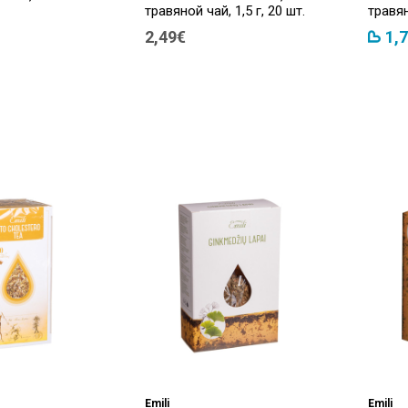
травяной чай, 1,5 г, 20 шт.
травян
2,49€
1,
Emili
Emili