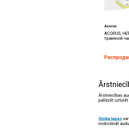
Acorus
ACORUS, HE
травяной чай
Распрода
Ārstniecī
Ārstniecības aug
palīdzēt uzturēt
Ginka lapas
var
nodrošināt audus