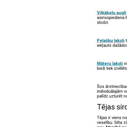
Vilkābeļu augļi
asinsspiediena l
slodzi.
Pelašķu laksti
t
iekļauts dažādo
Māteru laksti
v
bieži tiek izvēl
Šos ārstniecība
individuālajām v
palīdz uzturēt n
Tējas sir
Tējas ir viens n
veselību. Silta z