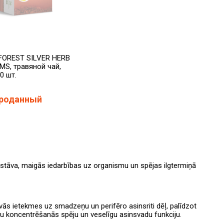
 FOREST SILVER HERB
MS, травяной чай,
20 шт.
роданный
sastāva, maigās iedarbības uz organismu un spējas ilgtermiņā
īvās ietekmes uz smadzeņu un perifēro asinsriti dēļ, palīdzot
 labu koncentrēšanās spēju un veselīgu asinsvadu funkciju.