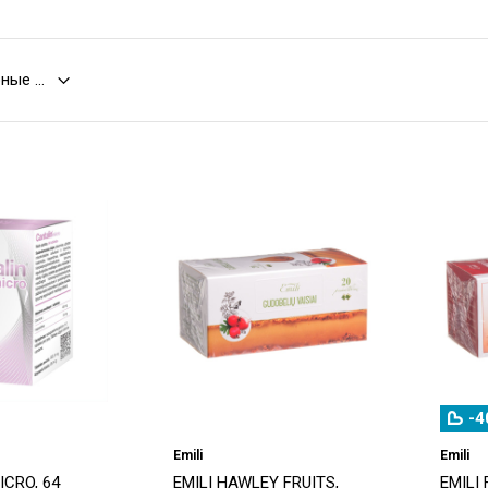
-4
Emili
Emili
ICRO, 64
EMILI HAWLEY FRUITS,
EMILI