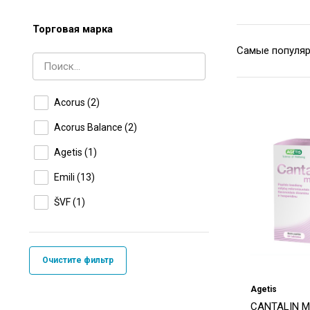
Торговая марка
Acorus
(2)
Acorus Balance
(2)
Agetis
(1)
Emili
(13)
ŠVF
(1)
Очистите фильтр
Agetis
CANTALIN M