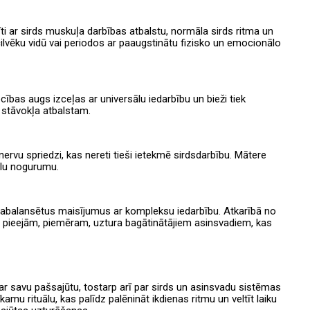
īti ar sirds muskuļa darbības atbalstu, normāla sirds ritma un
cilvēku vidū vai periodos ar paaugstinātu fizisko un emocionālo
cības augs izceļas ar universālu iedarbību un bieži tiek
 stāvokļa atbalstam.
nervu spriedzi, kas nereti tieši ietekmē sirdsdarbību. Mātere
nālu nogurumu.
 sabalansētus maisījumus ar kompleksu iedarbību. Atkarībā no
tām pieejām, piemēram, uztura bagātinātājiem asinsvadiem, kas
ar savu pašsajūtu, tostarp arī par sirds un asinsvadu sistēmas
kamu rituālu, kas palīdz palēnināt ikdienas ritmu un veltīt laiku