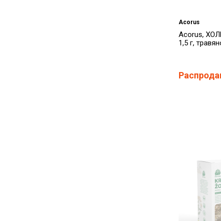
Acorus
Acorus, ХО
1,5 г, травян
Распрода