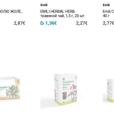
Emili
Emili
АЗОЛЮ ЖОЛЕ,
EMILI HERBAL HERB,
Emili
травяной чай, 1,5 г, 20 шт.
40 г
2,87€
1,36€
2,27€
2,77