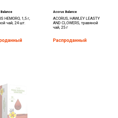
 Balance
Acorus Balance
S HEMORO, 1,5 г,
ACORUS, HAWLEY LEASTY
ой чай, 24 шт.
AND CLOWERS, травяной
чай, 25 г
роданный
Распроданный