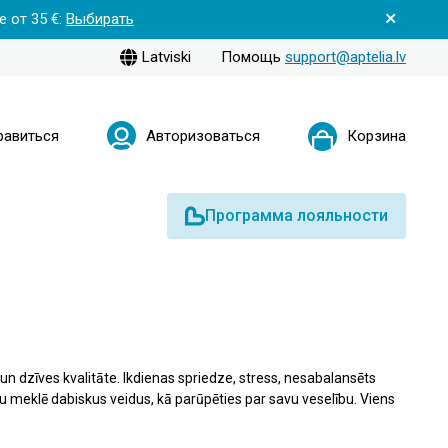
 от 35 €:
Выбирать
Latviski
Помощь
support@aptelia.lv
равиться
Авторизоваться
Корзина
Программа лояльности
 un dzīves kvalitāte. Ikdienas spriedze, stress, nesabalansēts
ēku meklē dabiskus veidus, kā parūpēties par savu veselību. Viens
miņa iedarbības dēļ. Aptelia aptiekā varat iegādāties rūpīgi
sirds un asinsvadu sistēmas funkciju.