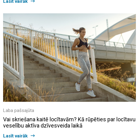
Lasīt vairāk
Laba pašsajūta
Vai skriešana kaitē locītavām? Kā rūpēties par locītavu
veselību aktīva dzīvesveida laikā
Lasīt vairāk