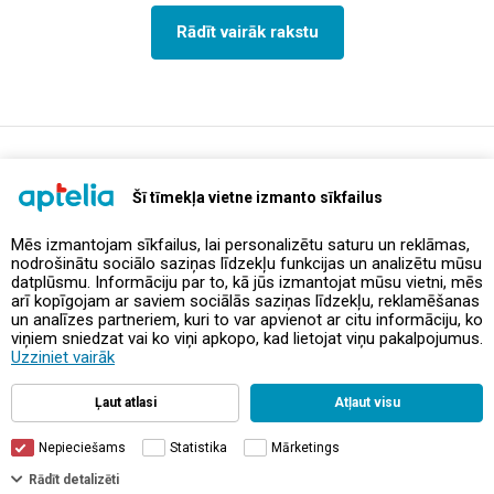
Rādīt vairāk rakstu
support@aptelia.lv
+371 64 588 892
Šī tīmekļa vietne izmanto sīkfailus
Mēs izmantojam sīkfailus, lai personalizētu saturu un reklāmas,
nodrošinātu sociālo saziņas līdzekļu funkcijas un analizētu mūsu
Piedāvājumi un akcijas
datplūsmu. Informāciju par to, kā jūs izmantojat mūsu vietni, mēs
arī kopīgojam ar saviem sociālās saziņas līdzekļu, reklamēšanas
un analīzes partneriem, kuri to var apvienot ar citu informāciju, ko
Kontakti
viņiem sniedzat vai ko viņi apkopo, kad lietojat viņu pakalpojumus.
Uzziniet vairāk
Noteikumi un politikas
Ļaut atlasi
Atļaut visu
Nepieciešams
Statistika
Mārketings
Filtri
Rādīt detalizēti