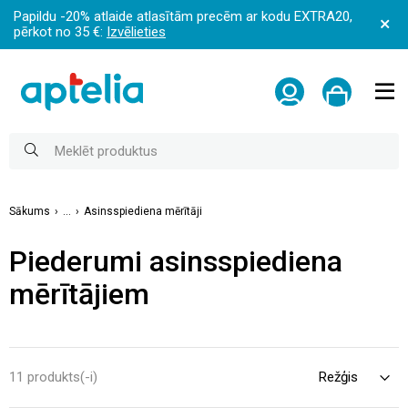
Papildu -20% atlaide atlasītām precēm ar kodu EXTRA20,
pērkot no 35 €:
Izvēlieties
Sākums
...
Asinsspiediena mērītāji
Piederumi asinsspiediena
mērītājiem
11 produkts(-i)