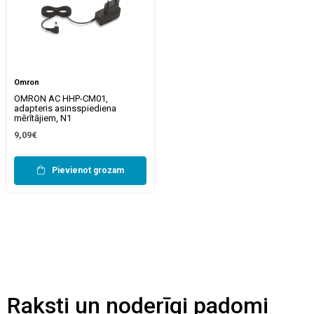
Omron
OMRON AC HHP-CM01,
adapteris asinsspiediena
mērītājiem, N1
9,09€
Pievienot grozam
Raksti un noderīgi padomi