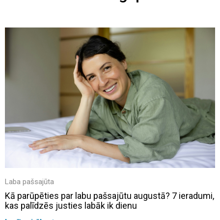
Laba pašsajūta
Kā parūpēties par labu pašsajūtu augustā? 7 ieradumi,
kas palīdzēs justies labāk ik dienu