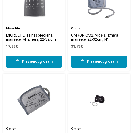
Microlife
Omron
MICROLIFE, asinsspiediena
OMRON CM2, Vidēja izmēra
manšete, M izmērs, 22-32 cm
manšete, 22-32cm, N1
17,69€
31,79€
Pievienot grozam
Pievienot grozam
Omron
Omron