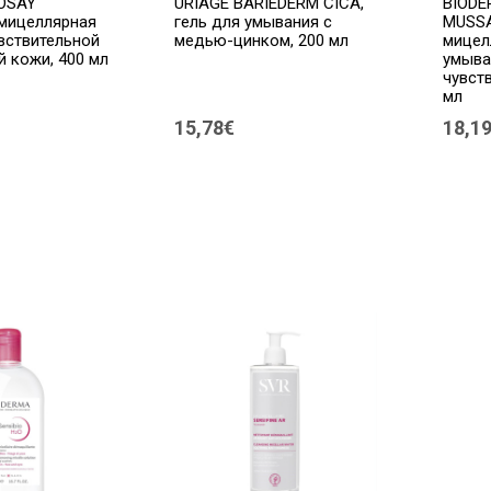
OSAY
URIAGE BARIEDERM CICA,
BIODE
 мицеллярная
гель для умывания с
MUSSA
вствительной
медью-цинком, 200 мл
мицел
й кожи, 400 мл
умыва
чувст
мл
15,78€
18,1