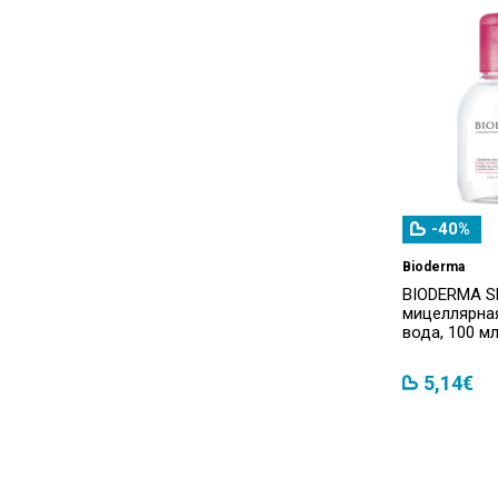
-40%
Bioderma
BIODERMA SE
мицеллярн
вода, 100 м
5,14€