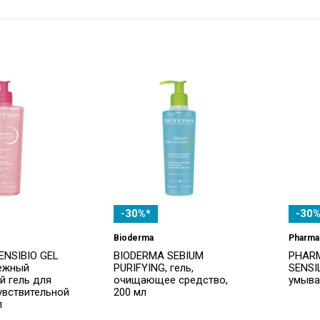
-30%*
-30%
Bioderma
Pharma
ENSIBIO GEL
BIODERMA SEBIUM
PHARM
ежный
PURIFYING, гель,
SENSI
й гель для
очищающее средство,
умыва
увствительной
200 мл
л