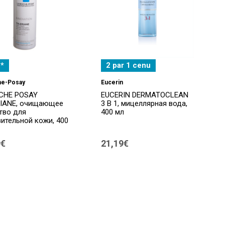
*
2 par 1 cenu
he-Posay
Eucerin
CHE POSAY
EUCERIN DERMATOCLEAN
IANE, очищающее
3 В 1, мицеллярная вода,
тво для
400 мл
вительной кожи, 400
9€
21,19€