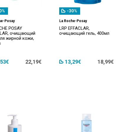
0%
-30%
he-Posay
La Roche-Posay
CHE POSAY
LRP EFFACLAR,
LAR, очищающий
очищающий гель, 400мл
для жирной кожи,
л
,53€
22,19€
13,29€
18,99€