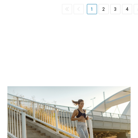
1
2
3
4
ы