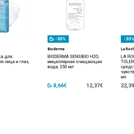
-30%
-30%
Bioderma
La Roc
ка для
BIODERMA SENSIBIO H2O,
LA RO
я лица и глаз,
мицеллярная очищающая
TOLER
вода, 250 мл
средс
чувст
мл
8,66€
12,37€
22,3