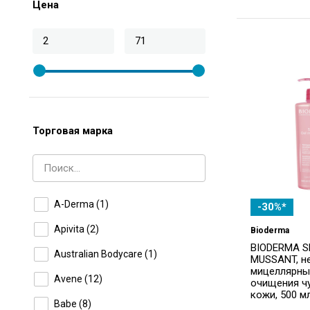
Цена
Торговая марка
A-Derma
(1)
-30%*
Apivita
(2)
Bioderma
BIODERMA S
Australian Bodycare
(1)
MUSSANT, н
мицеллярны
Avene
(12)
очищения ч
кожи, 500 м
Babe
(8)