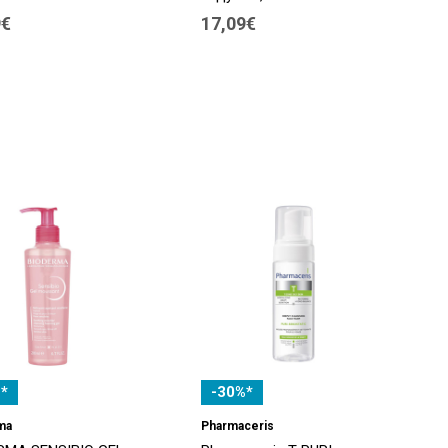
9€
17,09€
*
-30%*
ma
Pharmaceris