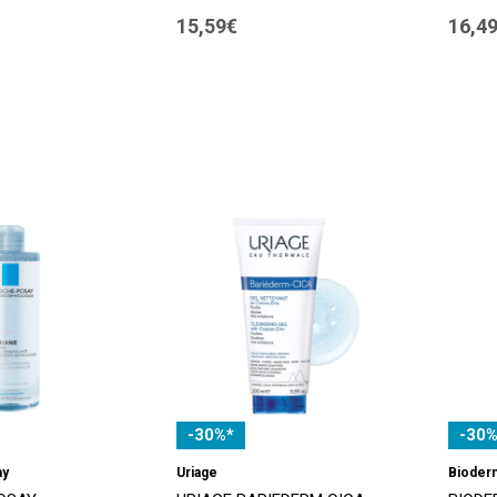
15,59€
16,4
-30%*
-30%
ay
Uriage
Bioder