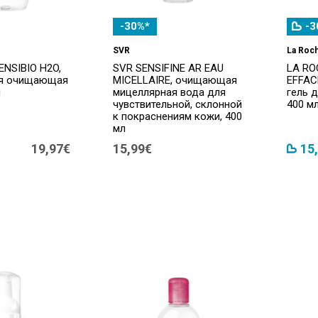
-30%*
-3
SVR
La Roc
NSIBIO H2O,
SVR SENSIFINE AR EAU
LA RO
ая очищающая
MICELLAIRE, очищающая
EFFAC
л
мицеллярная вода для
гель 
чувствительной, склонной
400 м
к покраснениям кожи, 400
мл
19,97€
15,99€
15