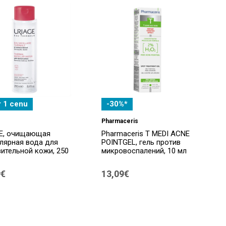
r 1 cenu
-30%*
Pharmaceris
E, очищающая
Pharmaceris T MEDI ACNE
лярная вода для
POINTGEL, гель против
вительной кожи, 250
микровоспалений, 10 мл
9€
13,09€