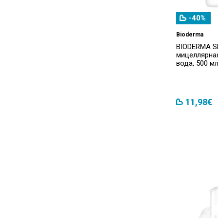
SVR
(8)
-40%
TOPICREM
(9)
Bioderma
BIODERMA SE
Uriage
(12)
мицеллярн
вода, 500 м
Vichy
(8)
Weleda
(1)
11,98€
Безымянный
(3)