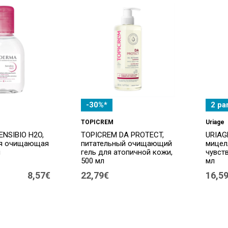
-30%*
2 pa
TOPICREM
Uriage
NSIBIO H2O,
TOPICREM DA PROTECT,
URIAG
ая очищающая
питательный очищающий
мицел
л
гель для атопичной кожи,
чувст
500 мл
мл
8,57€
22,79€
16,5