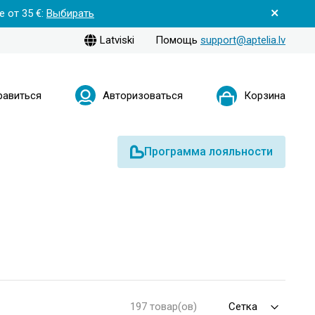
 от 35 €:
Выбирать
Latviski
Помощь
support@aptelia.lv
равиться
Авторизоваться
Корзина
Программа лояльности
197 товар(ов)