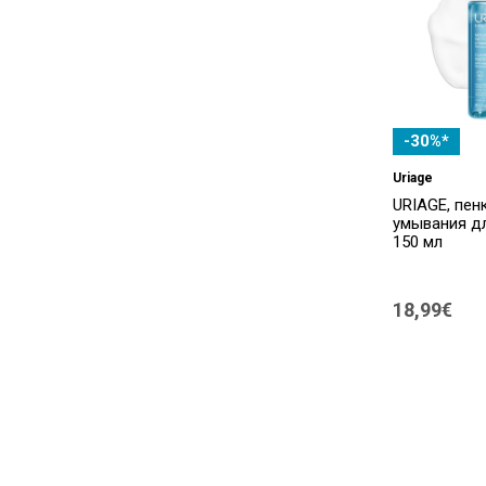
-30%*
Uriage
URIAGE, пен
умывания дл
150 мл
18,99€