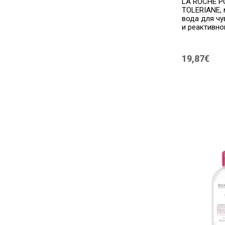
LA ROCHE P
L'oreal
(3)
TOLERIANE,
вода для чу
L'OREAL PARIS
(1)
и реактивно
MIXA
(4)
19,87€
NeoStrata
(6)
NEUTROGENA
(4)
New Nordic
(2)
Noreva
(13)
Nuxe
(2)
Oro Di Spello
(2)
Pharmaceris
(10)
Sebamed
(4)
Sensilis
(5)
SESDERMA
(1)