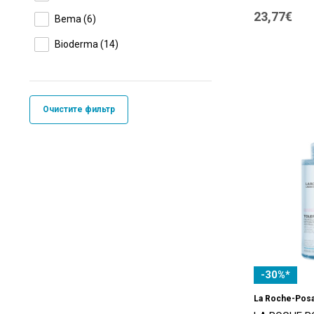
23,77€
Bema
(6)
Bioderma
(14)
BIONIKE
(7)
Dead Sea
(6)
Очистите фильтр
Ducray
(1)
Esthederm
(5)
Eucerin
(7)
FILLERINA
(1)
Filorga
(3)
Garnier
(11)
ISDIN
(3)
-30%*
La Roche-Posay
(11)
La Roche-Pos