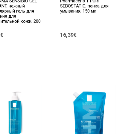
RMA SENSIBIO GEL
Pharmaceris T PURI
NT, нежный
SEBOSTATIC, пенка для
лярный гель для
умывания, 150 мл
ния для
вительной кожи, 200
9€
16,39€