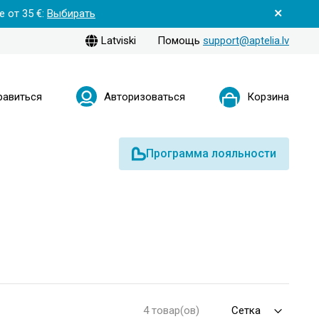
 от 35 €:
Выбирать
Latviski
Помощь
support@aptelia.lv
равиться
Авторизоваться
Корзина
Программа лояльности
4 товар(ов)