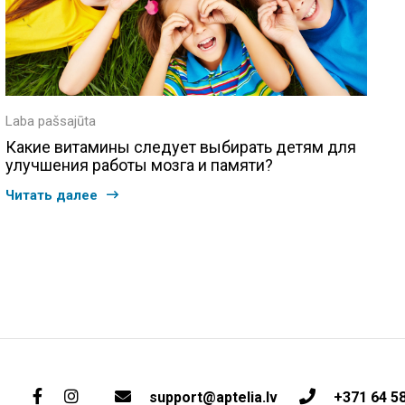
Laba pašsajūta
Какие витамины следует выбирать детям для
улучшения работы мозга и памяти?
Читать далее
support@aptelia.lv
+371 64 5