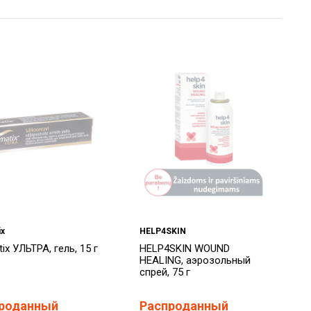
ix
HELP4SKIN
ix УЛЬТРА, гель, 15 г
HELP4SKIN WOUND
HEALING, аэрозольный
спрей, 75 г
роданный
Распроданный