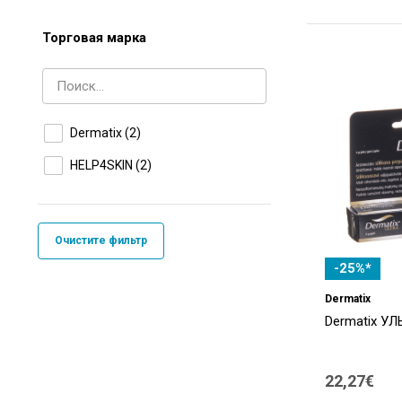
Торговая марка
Dermatix
(2)
HELP4SKIN
(2)
Очистите фильтр
-25%*
Dermatix
Dermatix УЛЬ
22,27€