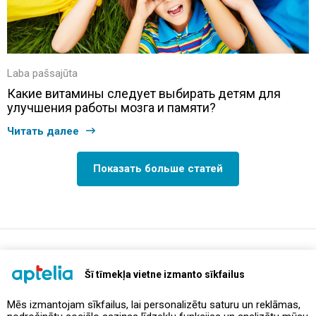
Laba pašsajūta
Какие витамины следует выбирать детям для
улучшения работы мозга и памяти?
Читать далее
Показать больше статей
support@aptelia.lv
+371 64 588 892
Šī tīmekļa vietne izmanto sīkfailus
Mēs izmantojam sīkfailus, lai personalizētu saturu un reklāmas,