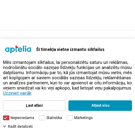
support@aptelia.lv
+371 64 588 892
Šī tīmekļa vietne izmanto sīkfailus
Mēs izmantojam sīkfailus, lai personalizētu saturu un reklāmas,
nodrošinātu sociālo saziņas līdzekļu funkcijas un analizētu mūsu
Предложения и акции
datplūsmu. Informāciju par to, kā jūs izmantojat mūsu vietni, mēs
arī kopīgojam ar saviem sociālās saziņas līdzekļu, reklamēšanas
un analīzes partneriem, kuri to var apvienot ar citu informāciju, ko
Контакты
viņiem sniedzat vai ko viņi apkopo, kad lietojat viņu pakalpojumus.
Uzziniet vairāk
Правила и политика
Ļaut atlasi
Atļaut visu
Nepieciešams
Statistika
Mārketings
Rādīt detalizēti