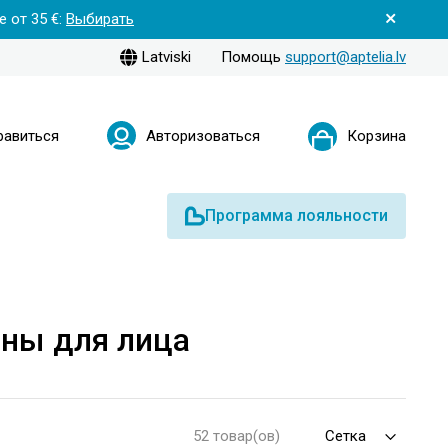
 от 35 €:
Выбирать
Latviski
Помощь
support@aptelia.lv
равиться
Авторизоваться
Корзина
Программа лояльности
оны для лица
52 товар(ов)