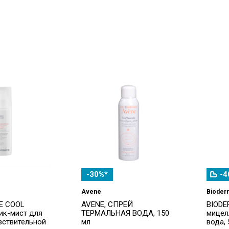
-30%*
-4
Avene
Bioder
HE COOL
AVENE, СПРЕЙ
BIODE
ик-мист для
ТЕРМАЛЬНАЯ ВОДА, 150
мицел
вствительной
мл
вода,