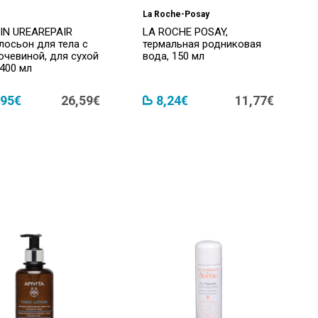
La Roche-Posay
IN UREAREPAIR
LA ROCHE POSAY,
лосьон для тела с
термальная родниковая
очевиной, для сухой
вода, 150 мл
 400 мл
,95€
26,59€
8,24€
11,77€