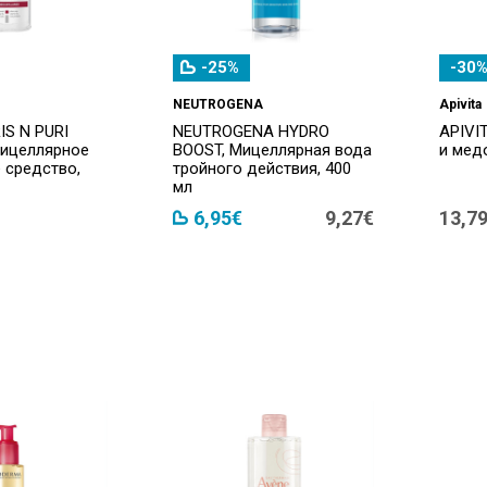
-25%
-30%
NEUTROGENA
Apivita
S N PURI
NEUTROGENA HYDRO
APIVI
мицеллярное
BOOST, Мицеллярная вода
и мед
средство,
тройного действия, 400
мл
6,95€
9,27€
13,7