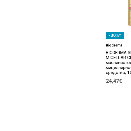
-30%*
Bioderma
BIODERMA S
MICELLAR C
маслянисто
мицеллярн
средство, 1
24,47€