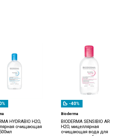
0%
-40%
ma
Bioderma
RMA HYDRABIO H2O,
BIODERMA SENSIBIO AR
лярная очищающая
H2O, мицеллярная
 500мл
очищающая вода для