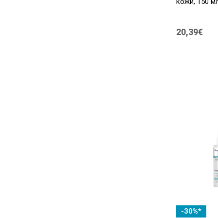
кожи, 150 м
SVR
(1)
Uriage
(2)
20,39€
Vichy
(1)
Безымянный
(1)
-30%*