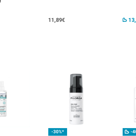
л
11,89€
13
-30%*
-4