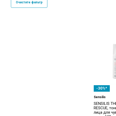
Очистите фильтр
Esthederm
(3)
Eucerin
(4)
Filorga
(2)
Garnier
(3)
ISDIN
(1)
La Roche-Posay
(2)
L'oreal
(2)
MIXA
(3)
NEUTROGENA
(1)
-30%*
Oro Di Spello
(1)
Sensilis
Pharmaceris
(7)
SENSILIS T
RESCUE, тон
Sensilis
(2)
лица для чу