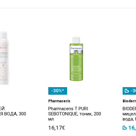
-30%*
-3
Pharmaceris
Bioder
ЕЙ
Pharmaceris T PURI
BIODE
 ВОДА, 300
SEBOTONIQUE, тоник, 200
мицел
мл
вода, 
16,17€
16