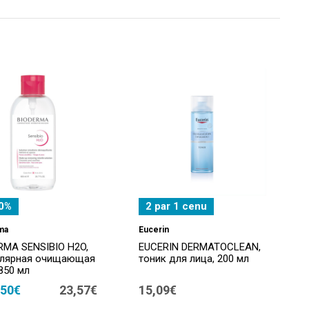
0%
2 par 1 cenu
ma
Eucerin
RMA SENSIBIO H2O,
EUCERIN DERMATOCLEAN,
лярная очищающая
тоник для лица, 200 мл
850 мл
,50€
23,57€
15,09€