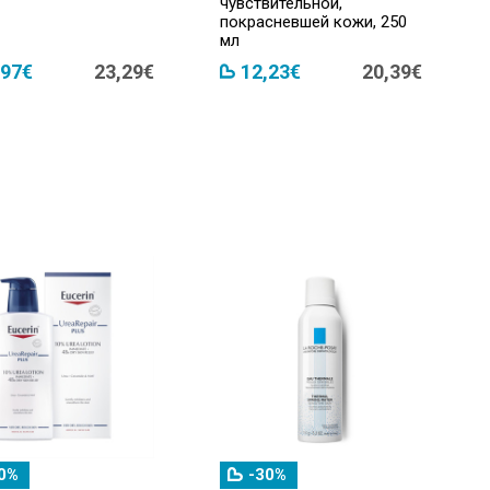
чувствительной,
покрасневшей кожи, 250
мл
,97€
23,29€
12,23€
20,39€
0%
-30%