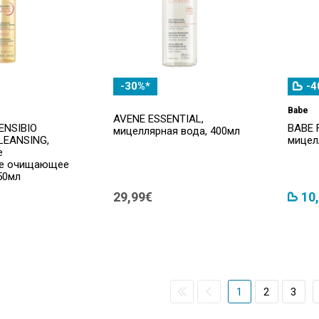
-30%*
-4
Babe
AVENE ESSENTIAL,
ENSIBIO
BABE 
мицеллярная вода, 400мл
LEANSING,
мицел
е
ое очищающее
50мл
29,99€
10
1
2
3