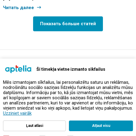
Читать далее
Показать больше статей
support@aptelia.lv
+371 64 588 892
Šī tīmekļa vietne izmanto sīkfailus
Mēs izmantojam sīkfailus, lai personalizētu saturu un reklāmas,
nodrošinātu sociālo saziņas līdzekļu funkcijas un analizētu mūsu
Предложения и акции
datplūsmu. Informāciju par to, kā jūs izmantojat mūsu vietni, mēs
arī kopīgojam ar saviem sociālās saziņas līdzekļu, reklamēšanas
un analīzes partneriem, kuri to var apvienot ar citu informāciju, ko
Контакты
viņiem sniedzat vai ko viņi apkopo, kad lietojat viņu pakalpojumus.
Uzziniet vairāk
Правила и политика
Ļaut atlasi
Atļaut visu