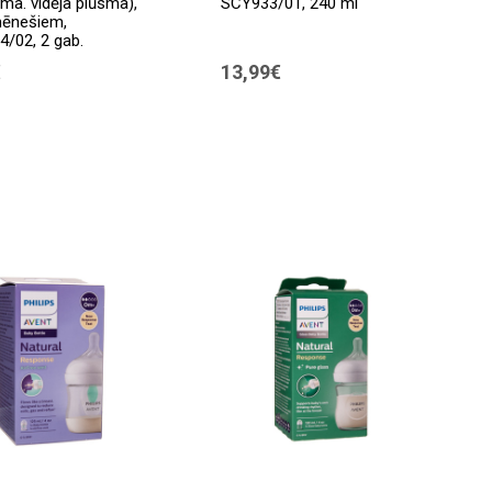
sma. vidēja plūsma),
SCY933/01, 240 ml
mēnešiem,
/02, 2 gab.
€
13,99€