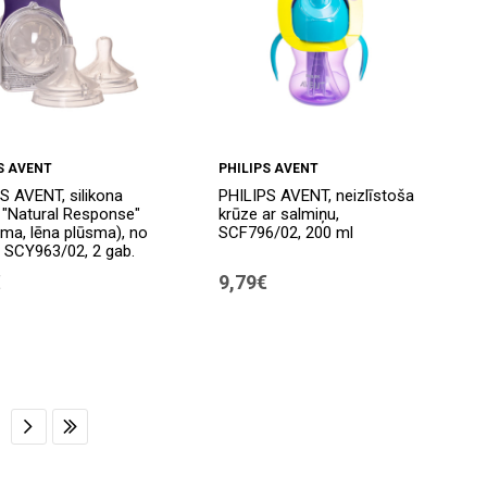
S AVENT
PHILIPS AVENT
S AVENT, silikona
PHILIPS AVENT, neizlīstoša
 "Natural Response"
krūze ar salmiņu,
sma, lēna plūsma), no
SCF796/02, 200 ml
 SCY963/02, 2 gab.
€
9,79€