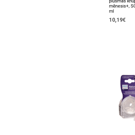
plūsmas knupī
mēnesis+, S
ml
10,19€