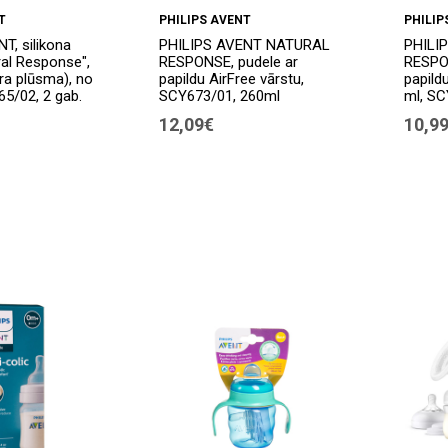
T
PHILIPS AVENT
PHILIP
T, silikona
PHILIPS AVENT NATURAL
PHILI
ral Response",
RESPONSE, pudele ar
RESPON
tra plūsma), no
papildu AirFree vārstu,
papild
5/02, 2 gab.
SCY673/01, 260ml
ml, S
12,09€
10,9