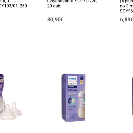
ti, 1
uzglabāšanai, SCF721/20,
(4 plū
CY103/01, 260
20 gab.
no 3 
SCY964
30,90€
6,89