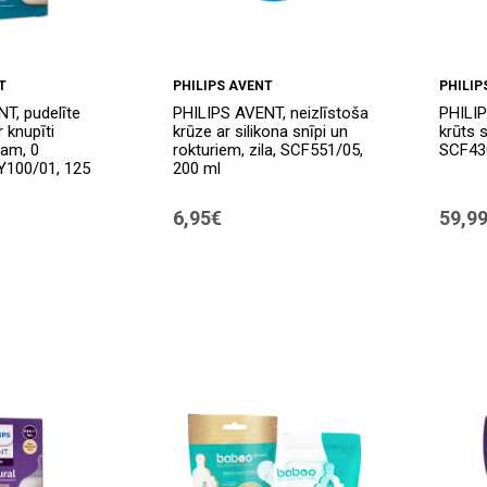
T
PHILIPS AVENT
PHILIP
T, pudelīte
PHILIPS AVENT, neizlīstoša
PHILIP
r knupīti
krūze ar silikona snīpi un
krūts 
jam, 0
rokturiem, zila, SCF551/05,
SCF43
Y100/01, 125
200 ml
6,95€
59,9