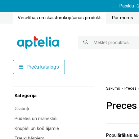
Papildu -
Veselības un skaistumkopšanas produkti
Par mums
Preču katalogs
Sākums
Preces
Kategorija
Preces
Grabuļi
Pudeles un māneklīši
Knupīši un košļājamie
Trauki bērniem