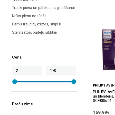
Trauki piena un pārtikas uzglabāšanai
Krūts piena nosūcēji
Bērnu trauciņi, krūzes, snīpīši
Sterilizatori, pudeļu sildītāji
Citas preces
Cena
PHILIPS AVEN
PHILIPS AVEN
un blenderis, 
SCF885/01
Preču zīme
169,99€