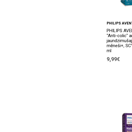
PHILIPS AVEN
PHILIPS AVEN
"Anti-colic" a
jaundzimuša
mēneši+, SC
ml
9,99€