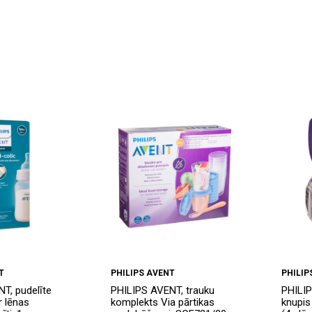
T
PHILIPS AVENT
PHILIP
T, pudelīte
PHILIPS AVENT, trauku
PHILIP
r lēnas
komplekts Via pārtikas
knupis