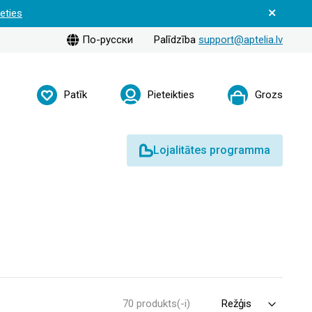
ieties
По-русски
Palīdzība
support@aptelia.lv
Patīk
Pieteikties
Grozs
Lojalitātes programma
70 produkts(-i)