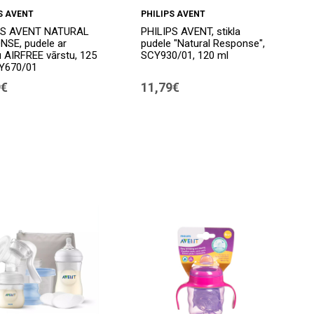
S AVENT
PHILIPS AVENT
PS AVENT NATURAL
PHILIPS AVENT, stikla
SE, pudele ar
pudele "Natural Response",
u AIRFREE vārstu, 125
SCY930/01, 120 ml
CY670/01
9€
11,79€