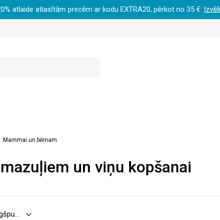
20% atlaide atlasītām precēm ar kodu EXTRA20, pērkot no 35 €:
Izvēl
Mammai un bērnam
 mazuļiem un viņu kopšanai