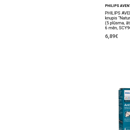
PHILIPS AVEN
PHILIPS AVEN
knupis "Natu
(5 plūsma, ā
6 mēn, SCY96
6,89€