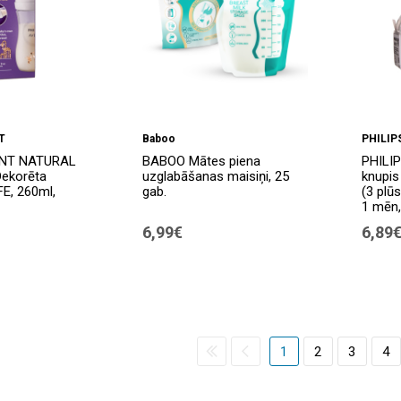
T
Baboo
PHILIP
ENT NATURAL
BABOO Mātes piena
PHILIP
ekorēta
uzglabāšanas maisiņi, 25
knupis
FE, 260ml,
gab.
(3 plū
1 mēn,
6,99€
6,89
1
2
3
4