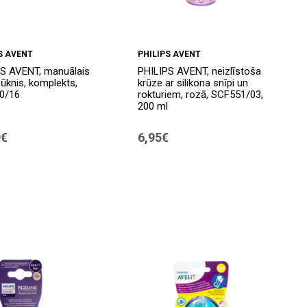
S AVENT
PHILIPS AVENT
S AVENT, manuālais
PHILIPS AVENT, neizlīstoša
sūknis, komplekts,
krūze ar silikona snīpi un
0/16
rokturiem, rozā, SCF551/03,
200 ml
9€
6,95€