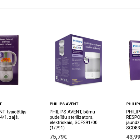
T
PHILIPS AVENT
PHILIP
T, tvaicētājs
PHILIPS AVENT, bērnu
PHILI
4/1, zaļš,
pudelīšu sterilizators,
RESPO
elektriskais, SCF291/00
jaundz
(1/791)
SCD838
75,79€
43,9