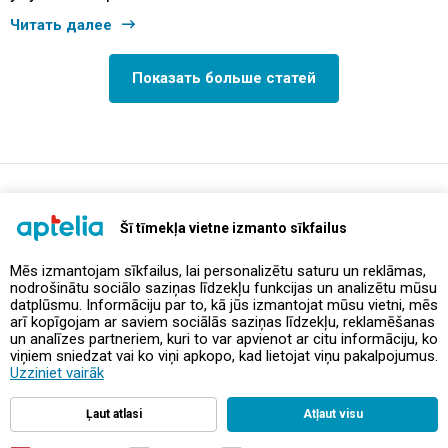
Читать далее
Показать больше статей
support@aptelia.lv
+371 64 588 892
Šī tīmekļa vietne izmanto sīkfailus
Mēs izmantojam sīkfailus, lai personalizētu saturu un reklāmas,
nodrošinātu sociālo saziņas līdzekļu funkcijas un analizētu mūsu
Предложения и акции
datplūsmu. Informāciju par to, kā jūs izmantojat mūsu vietni, mēs
arī kopīgojam ar saviem sociālās saziņas līdzekļu, reklamēšanas
un analīzes partneriem, kuri to var apvienot ar citu informāciju, ko
Контакты
viņiem sniedzat vai ko viņi apkopo, kad lietojat viņu pakalpojumus.
Uzziniet vairāk
Правила и политика
Ļaut atlasi
Atļaut visu