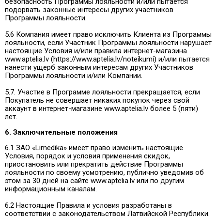
безопасность Программы лояльности и/или пытается
подорвать законные интересы других участников
Программы лояльности.
5.6 Компания имеет право исключить Клиента из Программы
лояльности, если Участник Программы лояльности нарушает
настоящие Условия и/или правила интернет-магазина
www.aptelia.lv (https://www.aptelia.lv/noteikumi) и/или пытается
нанести ущерб законным интересам других Участников
Программы лояльности и/или Компании.
5.7. Участие в Программе лояльности прекращается, если
Покупатель не совершает никаких покупок через свой
аккаунт в интернет-магазине www.aptelia.lv более 5 (пяти)
лет.
6. Заключительные положения
6.1 ЗАО «Limedika» имеет право изменить настоящие
Условия, порядок и условия применения скидок,
приостановить или прекратить действие Программы
лояльности по своему усмотрению, публично уведомив об
этом за 30 дней на сайте www.aptelia.lv или по другим
информационным каналам.
6.2 Настоящие Правила и условия разработаны в
соответствии с законодательством Латвийской Республики.