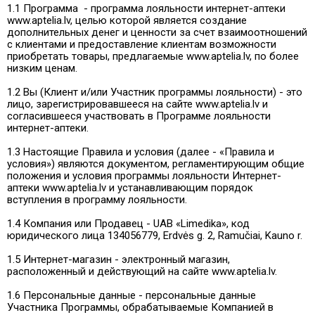
1.1 Программа - программа лояльности интернет-аптеки
www.aptelia.lv, целью которой является создание
дополнительных денег и ценности за счет взаимоотношений
с клиентами и предоставление клиентам возможности
приобретать товары, предлагаемые www.aptelia.lv, по более
низким ценам.
1.2 Вы (Клиент и/или Участник программы лояльности) - это
лицо, зарегистрировавшееся на сайте www.aptelia.lv и
согласившееся участвовать в Программе лояльности
интернет-аптеки.
1.3 Настоящие Правила и условия (далее - «Правила и
условия») являются документом, регламентирующим общие
положения и условия программы лояльности Интернет-
аптеки www.aptelia.lv и устанавливающим порядок
вступления в программу лояльности.
1.4 Компания или Продавец - UAB «Limedika», код
юридического лица 134056779, Erdvės g. 2, Ramučiai, Kauno r.
1.5 Интернет-магазин - электронный магазин,
расположенный и действующий на сайте www.aptelia.lv.
1.6 Персональные данные - персональные данные
Участника Программы, обрабатываемые Компанией в