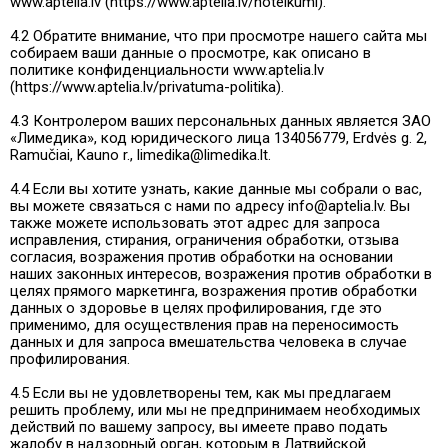
www.aptelia.lv (https://www.aptelia.lv/noteikumi).
4.2 Обратите внимание, что при просмотре нашего сайта мы
собираем ваши данные о просмотре, как описано в
политике конфиденциальности www.aptelia.lv
(https://www.aptelia.lv/privatuma-politika).
4.3 Контролером ваших персональных данных является ЗАО
«Лимедика», код юридического лица 134056779, Erdvės g. 2,
Ramučiai, Kauno r., limedika@limedika.lt.
4.4 Если вы хотите узнать, какие данные мы собрали о вас,
вы можете связаться с нами по адресу info@aptelia.lv. Вы
также можете использовать этот адрес для запроса
исправления, стирания, ограничения обработки, отзыва
согласия, возражения против обработки на основании
наших законных интересов, возражения против обработки в
целях прямого маркетинга, возражения против обработки
данных о здоровье в целях профилирования, где это
применимо, для осуществления прав на переносимость
данных и для запроса вмешательства человека в случае
профилирования.
4.5 Если вы не удовлетворены тем, как мы предлагаем
решить проблему, или мы не предпринимаем необходимых
действий по вашему запросу, вы имеете право подать
жалобу в надзорный орган, которым в Латвийской