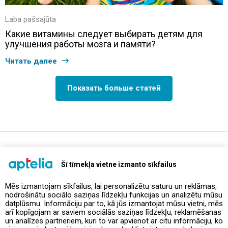
Laba pašsajūta
Какие витамины следует выбирать детям для
улучшения работы мозга и памяти?
Читать далее
Показать больше статей
support@aptelia.lv
+371 64 588 892
Šī tīmekļa vietne izmanto sīkfailus
Mēs izmantojam sīkfailus, lai personalizētu saturu un reklāmas,
nodrošinātu sociālo saziņas līdzekļu funkcijas un analizētu mūsu
Предложения и акции
datplūsmu. Informāciju par to, kā jūs izmantojat mūsu vietni, mēs
arī kopīgojam ar saviem sociālās saziņas līdzekļu, reklamēšanas
un analīzes partneriem, kuri to var apvienot ar citu informāciju, ko
Контакты