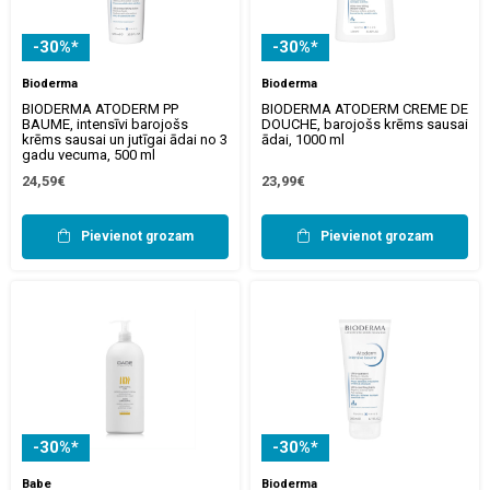
-30%*
-30%*
Bioderma
Bioderma
BIODERMA ATODERM PP
BIODERMA ATODERM CREME DE
BAUME, intensīvi barojošs
DOUCHE, barojošs krēms sausai
krēms sausai un jutīgai ādai no 3
ādai, 1000 ml
gadu vecuma, 500 ml
24,59€
23,99€
Pievienot grozam
Pievienot grozam
-30%*
-30%*
Babe
Bioderma