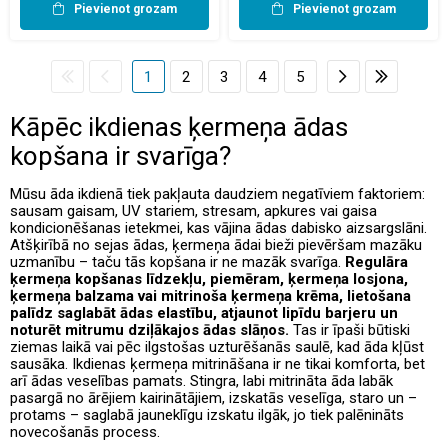
Pievienot grozam
Pievienot grozam
1
2
3
4
5
Kāpēc ikdienas ķermeņa ādas
kopšana ir svarīga?
Mūsu āda ikdienā tiek pakļauta daudziem negatīviem faktoriem:
sausam gaisam, UV stariem, stresam, apkures vai gaisa
kondicionēšanas ietekmei, kas vājina ādas dabisko aizsargslāni.
Atšķirībā no sejas ādas, ķermeņa ādai bieži pievēršam mazāku
uzmanību – taču tās kopšana ir ne mazāk svarīga.
Regulāra
ķermeņa kopšanas līdzekļu, piemēram, ķermeņa losjona,
ķermeņa balzama vai mitrinoša ķermeņa krēma, lietošana
palīdz saglabāt ādas elastību, atjaunot lipīdu barjeru un
noturēt mitrumu dziļākajos ādas slāņos.
Tas ir īpaši būtiski
ziemas laikā vai pēc ilgstošas uzturēšanās saulē, kad āda kļūst
sausāka. Ikdienas ķermeņa mitrināšana ir ne tikai komforta, bet
arī ādas veselības pamats. Stingra, labi mitrināta āda labāk
pasargā no ārējiem kairinātājiem, izskatās veselīga, staro un –
protams – saglabā jauneklīgu izskatu ilgāk, jo tiek palēnināts
novecošanās process.