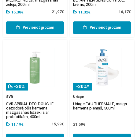
MEDIKET VERSI, mazgāšanas
BEPANTHEN SENSICONTROL,
želeja, 200 ml
krēms, 200ml
21,97€
16,17€
15,38€
11,32€
Pievienot grozam
Pievienot grozam
-30%
-30%*
SVR
Uriage
SVR SPIRIAL DEO-DOUCHE
Uriage EAU THERMALE, maigs
dezodorējošs ķermeņa
ķermeņa pieniņš, 500ml
mazgāšanas līdzeklis ar
probiotikām, 400ml
15,99€
11,19€
21,59€