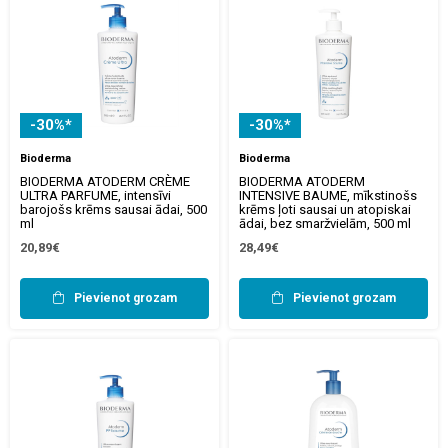
-30%*
-30%*
Bioderma
Bioderma
BIODERMA ATODERM CRÈME
BIODERMA ATODERM
ULTRA PARFUME, intensīvi
INTENSIVE BAUME, mīkstinošs
barojošs krēms sausai ādai, 500
krēms ļoti sausai un atopiskai
ml
ādai, bez smaržvielām, 500 ml
20,89€
28,49€
Pievienot grozam
Pievienot grozam