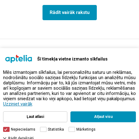
Rādīt vairāk rakstu
support@aptelia.lv
+371 64 588 892
Šī tīmekļa vietne izmanto sīkfailus
Mēs izmantojam sīkfailus, lai personalizētu saturu un reklāmas,
nodrošinātu sociālo saziņas līdzekļu funkcijas un analizētu mūsu
Piedāvājumi un akcijas
datplūsmu. Informāciju par to, kā jūs izmantojat mūsu vietni, mēs
arī kopīgojam ar saviem sociālās saziņas līdzekļu, reklamēšanas
un analīzes partneriem, kuri to var apvienot ar citu informāciju, ko
Kontakti
viņiem sniedzat vai ko viņi apkopo, kad lietojat viņu pakalpojumus.
Uzziniet vairāk
Noteikumi un politikas
Ļaut atlasi
Atļaut visu
Nepieciešams
Statistika
Mārketings
Filtri
Rādīt detalizēti