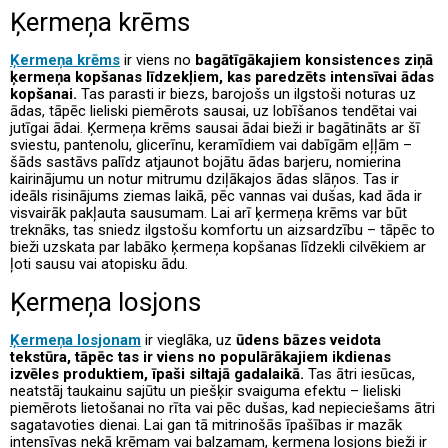
Ķermeņa krēms
Ķermeņa krēms
ir viens no
bagātīgākajiem konsistences ziņā
ķermeņa kopšanas līdzekļiem, kas paredzēts intensīvai ādas
kopšanai.
Tas parasti ir biezs, barojošs un ilgstoši noturas uz
ādas, tāpēc lieliski piemērots sausai, uz lobīšanos tendētai vai
jutīgai ādai. Ķermeņa krēms sausai ādai bieži ir bagātināts ar šī
sviestu, pantenolu, glicerīnu, keramīdiem vai dabīgām eļļām –
šāds sastāvs palīdz atjaunot bojātu ādas barjeru, nomierina
kairinājumu un notur mitrumu dziļākajos ādas slāņos. Tas ir
ideāls risinājums ziemas laikā, pēc vannas vai dušas, kad āda ir
visvairāk pakļauta sausumam. Lai arī ķermeņa krēms var būt
treknāks, tas sniedz ilgstošu komfortu un aizsardzību – tāpēc to
bieži uzskata par labāko ķermeņa kopšanas līdzekli cilvēkiem ar
ļoti sausu vai atopisku ādu.
Ķermeņa losjons
Ķermeņa losjonam
ir vieglāka, uz
ūdens bāzes veidota
tekstūra, tāpēc tas ir viens no populārākajiem ikdienas
izvēles produktiem, īpaši siltajā gadalaikā.
Tas ātri iesūcas,
neatstāj taukainu sajūtu un piešķir svaiguma efektu – lieliski
piemērots lietošanai no rīta vai pēc dušas, kad nepieciešams ātri
sagatavoties dienai. Lai gan tā mitrinošās īpašības ir mazāk
intensīvas nekā krēmam vai balzamam, ķermeņa losjons bieži ir