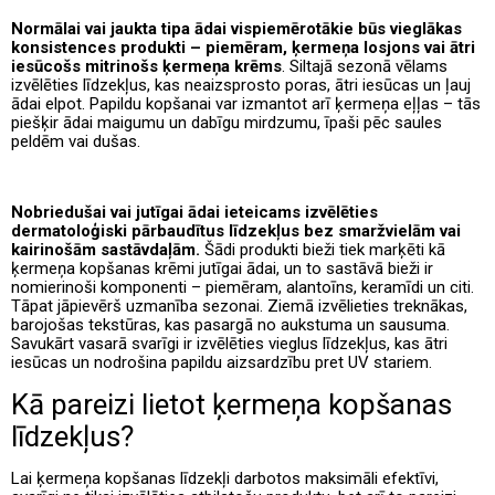
Normālai vai jaukta tipa ādai vispiemērotākie būs vieglākas
konsistences produkti – piemēram, ķermeņa losjons vai ātri
iesūcošs mitrinošs ķermeņa krēms
. Siltajā sezonā vēlams
izvēlēties līdzekļus, kas neaizsprosto poras, ātri iesūcas un ļauj
ādai elpot. Papildu kopšanai var izmantot arī ķermeņa eļļas – tās
piešķir ādai maigumu un dabīgu mirdzumu, īpaši pēc saules
peldēm vai dušas.
Nobriedušai vai jutīgai ādai ieteicams izvēlēties
dermatoloģiski pārbaudītus līdzekļus bez smaržvielām vai
kairinošām sastāvdaļām.
Šādi produkti bieži tiek marķēti kā
ķermeņa kopšanas krēmi jutīgai ādai, un to sastāvā bieži ir
nomierinoši komponenti – piemēram, alantoīns, keramīdi un citi.
Tāpat jāpievērš uzmanība sezonai. Ziemā izvēlieties treknākas,
barojošas tekstūras, kas pasargā no aukstuma un sausuma.
Savukārt vasarā svarīgi ir izvēlēties vieglus līdzekļus, kas ātri
iesūcas un nodrošina papildu aizsardzību pret UV stariem.
Kā pareizi lietot ķermeņa kopšanas
līdzekļus?
Lai ķermeņa kopšanas līdzekļi darbotos maksimāli efektīvi,