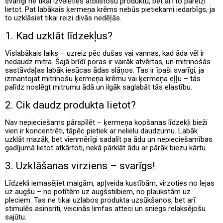
svarīgi ne tikai izvēlēties atbilstošu produktu, bet arī to pareizi
lietot. Pat labākais ķermeņa krēms nebūs pietiekami iedarbīgs, ja
to uzklāsiet tikai reizi divās nedēļās.
1. Kad uzklāt līdzekļus?
Vislabākais laiks – uzreiz pēc dušas vai vannas, kad āda vēl ir
nedaudz mitra. Šajā brīdī poras ir vairāk atvērtas, un mitrinošās
sastāvdaļas labāk iesūcas ādas slāņos. Tas ir īpaši svarīgi, ja
izmantojat mitrinošu ķermeņa krēmu vai ķermeņa eļļu – tās
palīdz noslēgt mitrumu ādā un ilgāk saglabāt tās elastību.
2. Cik daudz produkta lietot?
Nav nepieciešams pārspīlēt – ķermeņa kopšanas līdzekļi bieži
vien ir koncentrēti, tāpēc pietiek ar nelielu daudzumu. Labāk
uzklāt mazāk, bet vienmērīgi sadalīt pa ādu un nepieciešamības
gadījumā lietot atkārtoti, nekā pārklāt ādu ar pārāk biezu kārtu.
3. Uzklāšanas virziens – svarīgs!
Līdzekli iemasējiet maigām, apļveida kustībām, virzoties no lejas
uz augšu – no potītēm uz augšstilbiem, no plaukstām uz
pleciem. Tas ne tikai uzlabos produkta uzsūkšanos, bet arī
stimulēs asinsriti, veicinās limfas atteci un sniegs relaksējošu
sajūtu.