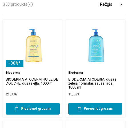
mitrinošam ķermeņa krēmam – palīdz saglabāt ne tikai ādas
353 produkts(-i)
skaistumu, bet arī vispārējo komforta sajūtu. Aptelia interneta
aptiekā atradīsiet plašu ķermeņa krēmu, balzamu, losjonu un citu
ķermeņa kopšanas līdzekļu klāstu, kas piemērots sausai, jutīgai vai
nobriedušai ādai.
-30%*
Bioderma
Bioderma
BIODERMA ATODERM HUILE DE
BIODERMA ATODERM, dušas
DOUCHE, dušas eļļa, 1000 ml
želeja normālai, sausai ādai,
1000 ml
21,77€
15,57€
Pievienot grozam
Pievienot grozam