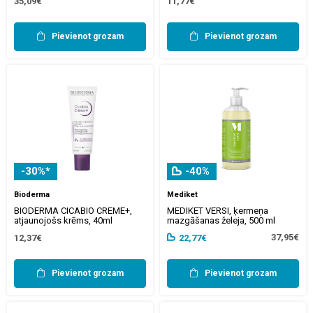
35,09€
11,77€
Pievienot grozam
Pievienot grozam
-30%*
-40%
Bioderma
Mediket
BIODERMA CICABIO CREME+,
MEDIKET VERSI, ķermeņa
atjaunojošs krēms, 40ml
mazgāšanas želeja, 500 ml
37,95€
12,37€
22,77€
Pievienot grozam
Pievienot grozam