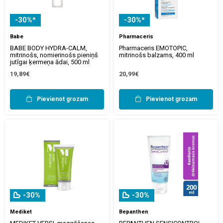
-30%*
-30%*
Babe
Pharmaceris
BABE BODY HYDRA-CALM,
Pharmaceris EMOTOPIC,
mitrinošs, nomierinošs pieniņš
mitrinošs balzams, 400 ml
jutīgai ķermeņa ādai, 500 ml
19,89€
20,99€
Pievienot grozam
Pievienot grozam
-30%
-30%
Mediket
Bepanthen