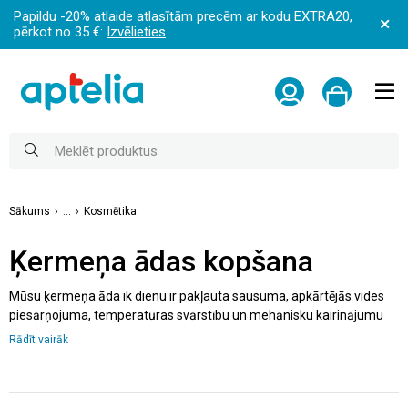
Papildu -20% atlaide atlasītām precēm ar kodu EXTRA20,
pērkot no 35 €:
Izvēlieties
Sākums
...
Kosmētika
Ķermeņa ādas kopšana
Mūsu ķermeņa āda ik dienu ir pakļauta sausuma, apkārtējās vides
piesārņojuma, temperatūras svārstību un mehānisku kairinājumu
iedarbībai. Tāpēc ķermeņa ādas kopšana nav greznība, bet gan
Rādīt vairāk
nepieciešamība, kas palīdz
uzturēt ādas mitruma līdzsvaru,
elastību un aizsargfunkcijas
. Pareizi izvēlēti ķermeņa kopšanas
līdzekļi – no ikdienas ķermeņa losjona līdz intensīvi barojošam un