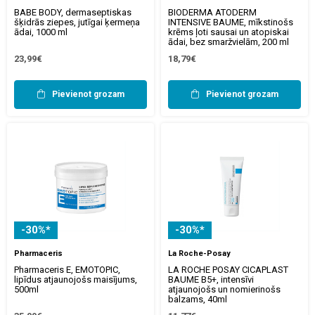
BABE BODY, dermaseptiskas
BIODERMA ATODERM
šķidrās ziepes, jutīgai ķermeņa
INTENSIVE BAUME, mīkstinošs
ādai, 1000 ml
krēms ļoti sausai un atopiskai
ādai, bez smaržvielām, 200 ml
23,99€
18,79€
Pievienot grozam
Pievienot grozam
-30%*
-30%*
Pharmaceris
La Roche-Posay
Pharmaceris E, EMOTOPIC,
LA ROCHE POSAY CICAPLAST
lipīdus atjaunojošs maisījums,
BAUME B5+, intensīvi
500ml
atjaunojošs un nomierinošs
balzams, 40ml