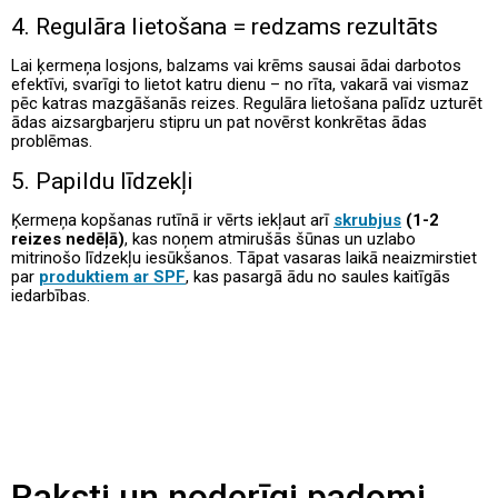
4. Regulāra lietošana = redzams rezultāts
Lai ķermeņa losjons, balzams vai krēms sausai ādai darbotos
efektīvi, svarīgi to lietot katru dienu – no rīta, vakarā vai vismaz
pēc katras mazgāšanās reizes. Regulāra lietošana palīdz uzturēt
ādas aizsargbarjeru stipru un pat novērst konkrētas ādas
problēmas.
5. Papildu līdzekļi
Ķermeņa kopšanas rutīnā ir vērts iekļaut arī
skrubjus
(1-2
reizes nedēļā)
, kas noņem atmirušās šūnas un uzlabo
mitrinošo līdzekļu iesūkšanos. Tāpat vasaras laikā neaizmirstiet
par
produktiem ar SPF
, kas pasargā ādu no saules kaitīgās
iedarbības.
Raksti un noderīgi padomi