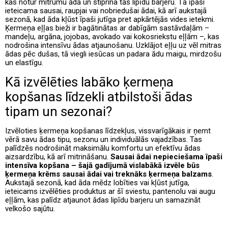
kas notur mitrumu ādā un stiprina tās lipīdu barjeru. Tā īpaši
ieteicama sausai, raupjai vai nobriedušai ādai, kā arī aukstajā
sezonā, kad āda kļūst īpaši jutīga pret apkārtējās vides ietekmi.
Ķermeņa eļļas bieži ir bagātinātas ar dabīgām sastāvdaļām –
mandeļu, argāna, jojobas, avokado vai kokosriekstu eļļām –, kas
nodrošina intensīvu ādas atjaunošanu. Uzklājot eļļu uz vēl mitras
ādas pēc dušas, tā viegli iesūcas un padara ādu maigu, mirdzošu
un elastīgu.
Kā izvēlēties labāko ķermeņa
kopšanas līdzekli atbilstoši ādas
tipam un sezonai?
Izvēloties ķermeņa kopšanas līdzekļus, vissvarīgākais ir ņemt
vērā savu ādas tipu, sezonu un individuālās vajadzības. Tas
palīdzēs nodrošināt maksimālu komfortu un efektīvu ādas
aizsardzību, kā arī mitrināšanu.
Sausai ādai nepieciešama īpaši
intensīva kopšana – šajā gadījumā vislabākā izvēle būs
ķermeņa krēms sausai ādai vai treknāks ķermeņa balzams
.
Aukstajā sezonā, kad āda mēdz lobīties vai kļūst jutīga,
ieteicams izvēlēties produktus ar šī sviestu, pantenolu vai augu
eļļām, kas palīdz atjaunot ādas lipīdu barjeru un samazināt
velkošo sajūtu.