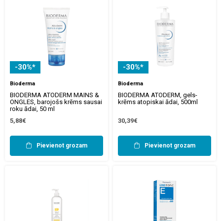
-30%*
-30%*
Bioderma
Bioderma
BIODERMA ATODERM MAINS &
BIODERMA ATODERM, gels-
ONGLES, barojošs krēms sausai
krēms atopiskai ādai, 500ml
roku ādai, 50 ml
5,88€
30,39€
Pievienot grozam
Pievienot grozam