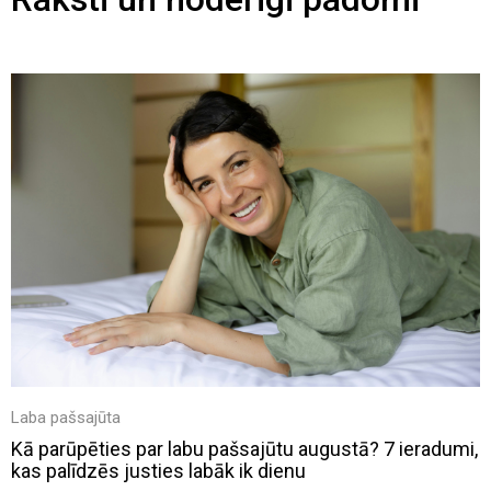
Laba pašsajūta
Kā parūpēties par labu pašsajūtu augustā? 7 ieradumi,
kas palīdzēs justies labāk ik dienu