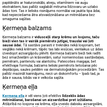
papildināts ar hialuronskābi, alveju, vitamīniem vai augu
ekstraktiem, kas palīdz saglabāt mitruma līdzsvaru un uzlabo
ādas toni. Tas ir lielisks risinājums normālai vai jaukta tipa ādai,
kad nepieciešama ātra atsvaidzināšana un mitrināšana bez
smaguma sajūtas.
Ķermeņa balzams
Ķermeņa balzams ir
vidusceļš starp krēmu un losjonu, taču
bieži vien tas ir vairāk piemērots jutīgai, trauslai vai ļoti
sausai ādai.
Tā sastāvs parasti ir treknāks nekā losjonam, bet
vieglāks nekā krēmam, tāpēc tas labi iesūcas, vienlaikus uz ādas
izveidojot aizsargājošu plēvīti. Ķermeņa balzami bieži tiek radīti
bez smaržvielām un krāsvielām, satur nomierinošas sastāvdaļas,
piemēram, pantenolu vai alantoīnu. Pateicoties maigajai, bet
efektīvajai formulai, balzams lieliski piemērots lietošanai pēc
depilācijas, saules peldēm vai dermatoloģiskām procedūrām. Tas
palīdz mazināt kairinājumu, niezi un diskomfortu – īpaši tad, ja
āda ir sausa, lobās vai ir velkoša sajūta.
Ķermeņa eļļa
Ķermeņa eļļa
ir vēl viens ļoti efektīvs
līdzeklis ādas
mitrināšanai, barošanai un aizsardzībai pret izžūšanu.
Atšķirībā no losjona vai krēma, eļļa izveido dabisku aizsargslāni,