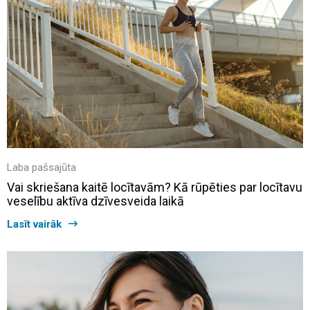
Laba pašsajūta
Vai skriešana kaitē locītavām? Kā rūpēties par locītavu
veselību aktīva dzīvesveida laikā
Lasīt vairāk