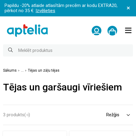
Papildu -20% atlaide atlasītām precēm ar kodu EXTRA20,
pērkot no 35 €:
Izvēlieties
Sākums
...
Tējas un zāļu tējas
Tējas un garšaugi vīriešiem
3 produkts(-i)