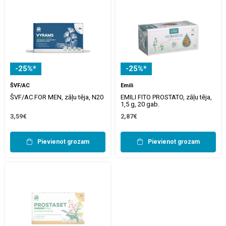
-25%*
-25%*
ŠVF/AC
Emili
ŠVF/AC FOR MEN, zāļu tēja, N20
EMILI FITO PROSTATO, zāļu tēja,
1,5 g, 20 gab.
3,59€
2,87€
Pievienot grozam
Pievienot grozam