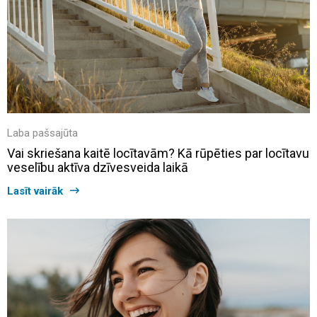
Laba pašsajūta
Vai skriešana kaitē locītavām? Kā rūpēties par locītavu
veselību aktīva dzīvesveida laikā
Lasīt vairāk