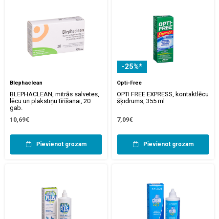
-25%*
Blephaclean
Opti-Free
BLEPHACLEAN, mitrās salvetes,
OPTI FREE EXPRESS, kontaktlēcu
lēcu un plakstiņu tīrīšanai, 20
šķidrums, 355 ml
gab.
10,69€
7,09€
Pievienot grozam
Pievienot grozam