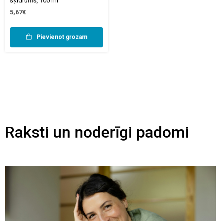
šķidrums, 100 ml
5,67€
Pievienot grozam
Raksti un noderīgi padomi