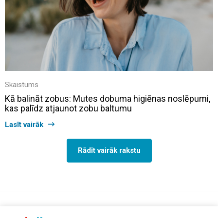
Skaistums
Kā balināt zobus: Mutes dobuma higiēnas noslēpumi,
kas palīdz atjaunot zobu baltumu
Lasīt vairāk
Rādīt vairāk rakstu
support@aptelia.lv
+371 64 588 892