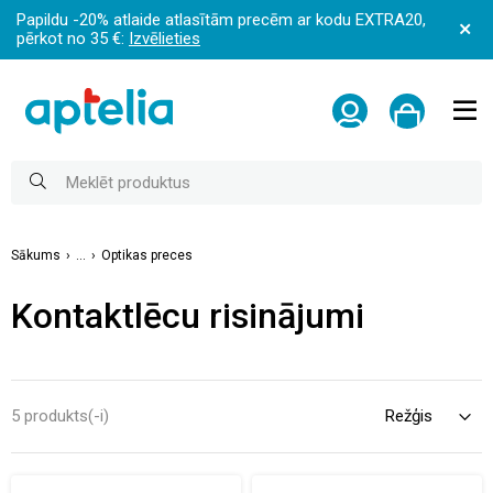
Papildu -20% atlaide atlasītām precēm ar kodu EXTRA20,
pērkot no 35 €:
Izvēlieties
Sākums
...
Optikas preces
Kontaktlēcu risinājumi
5 produkts(-i)