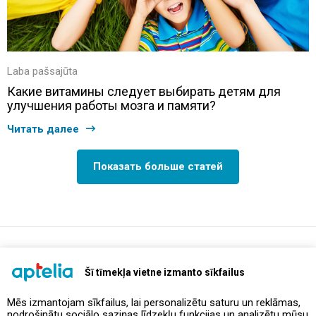
Laba pašsajūta
Какие витамины следует выбирать детям для
улучшения работы мозга и памяти?
Читать далее
Показать больше статей
support@aptelia.lv
+371 64 588 892
Šī tīmekļa vietne izmanto sīkfailus
Mēs izmantojam sīkfailus, lai personalizētu saturu un reklāmas,
nodrošinātu sociālo saziņas līdzekļu funkcijas un analizētu mūsu