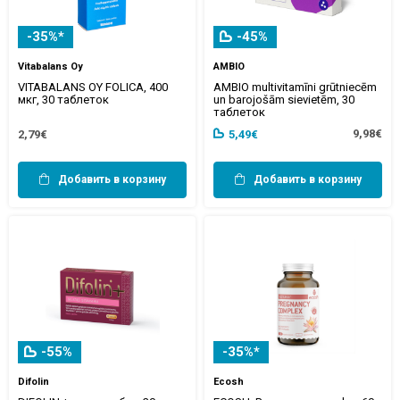
-35%*
-45%
Vitabalans Oy
AMBIO
VITABALANS OY FOLICA, 400
AMBIO multivitamīni grūtniecēm
мкг, 30 таблеток
un barojošām sievietēm, 30
таблеток
9,98€
2,79€
5,49€
Добавить в корзину
Добавить в корзину
-55%
-35%*
Difolin
Ecosh