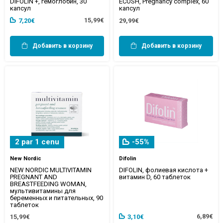
DIFOLIN +, гемоглобин, 30
ECOSH, Pregnancy complex, 60
капсул
капсул
15,99€
7,20€
29,99€
Добавить в корзину
Добавить в корзину
2 par 1 cenu
-55%
New Nordic
Difolin
NEW NORDIC MULTIVITAMIN
DIFOLIN, фолиевая кислота +
PREGNANT AND
витамин D, 60 таблеток
BREASTFEEDING WOMAN,
мультивитамины для
беременных и питательных, 90
таблеток
6,89€
15,99€
3,10€