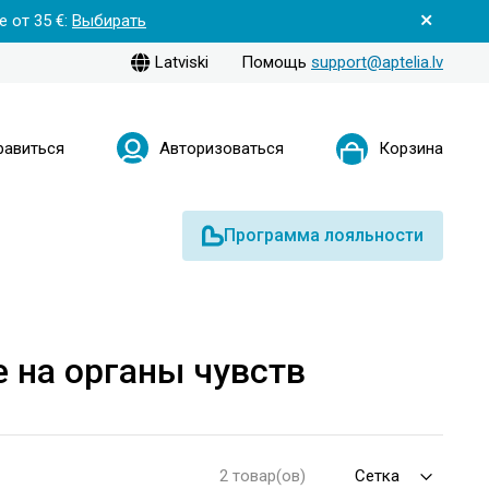
 от 35 €:
Выбирать
Latviski
Помощь
support@aptelia.lv
равиться
Авторизоваться
Корзина
Программа лояльности
 на органы чувств
2 товар(ов)