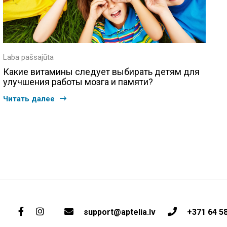
Laba pašsajūta
Какие витамины следует выбирать детям для
улучшения работы мозга и памяти?
Читать далее
support@aptelia.lv
+371 64 5