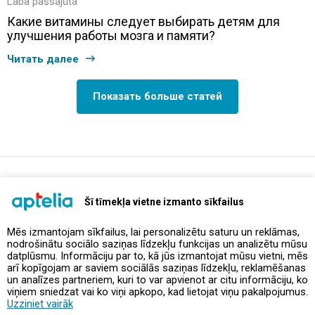
Laba pašsajūta
Какие витамины следует выбирать детям для
улучшения работы мозга и памяти?
Читать далее
Показать больше статей
support@aptelia.lv
+371 64 588 892
Šī tīmekļa vietne izmanto sīkfailus
Mēs izmantojam sīkfailus, lai personalizētu saturu un reklāmas,
nodrošinātu sociālo saziņas līdzekļu funkcijas un analizētu mūsu
Предложения и акции
datplūsmu. Informāciju par to, kā jūs izmantojat mūsu vietni, mēs
arī kopīgojam ar saviem sociālās saziņas līdzekļu, reklamēšanas
un analīzes partneriem, kuri to var apvienot ar citu informāciju, ko
Контакты
viņiem sniedzat vai ko viņi apkopo, kad lietojat viņu pakalpojumus.
Uzziniet vairāk
Правила и политика