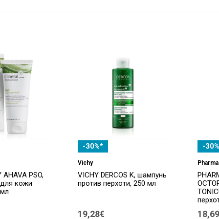
-30%*
-30%
Vichy
Pharma
Y AHAVA PSO,
VICHY DERCOS K, шампунь
PHARM
 для кожи
против перхоти, 250 мл
OCTOP
 мл
TONIC
перхот
19,28€
18,6