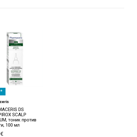
*
ceris
ACERIS DS
IROX SCALP
UM, тоник против
и, 100 мл
9€