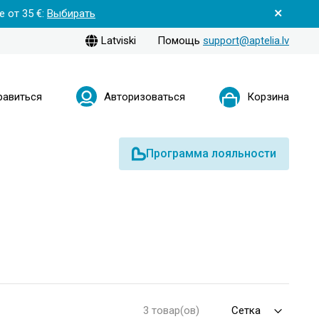
 от 35 €:
Выбирать
Latviski
Помощь
support@aptelia.lv
равиться
Авторизоваться
Корзина
Программа лояльности
3 товар(ов)