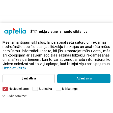
support@aptelia.lv
+371 64 588 892
Šī tīmekļa vietne izmanto sīkfailus
Mēs izmantojam sīkfailus, lai personalizētu saturu un reklāmas,
nodrošinātu sociālo saziņas līdzekļu funkcijas un analizētu mūsu
Предложения и акции
datplūsmu. Informāciju par to, kā jūs izmantojat mūsu vietni, mēs
arī kopīgojam ar saviem sociālās saziņas līdzekļu, reklamēšanas
un analīzes partneriem, kuri to var apvienot ar citu informāciju, ko
Контакты
viņiem sniedzat vai ko viņi apkopo, kad lietojat viņu pakalpojumus.
Uzziniet vairāk
Правила и политика
Ļaut atlasi
Atļaut visu
Nepieciešams
Statistika
Mārketings
Фильтры
Rādīt detalizēti
© Aptelia