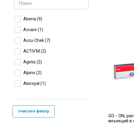
Abena
(9)
Accare
(1)
Accu-Chek
(7)
ACTIV'M
(2)
Agetis
(2)
Alpino
(2)
Alsiroyal
(1)
Amediplus
(36)
Aqua Splash
(1)
Очистите фильтр
GO - ON, ра
Ascensia
(1)
инъекций в с
AutoSense Voice
(1)