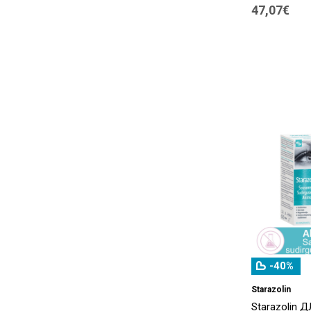
Avizor
(2)
47,07€
Axanova
(4)
Biofinity
(23)
Biotinne
(1)
Blephaclean
(1)
Bokang
(1)
Cannabis
(3)
Canpol
(1)
Care ID
(1)
Clineral
(1)
Compeed
(11)
-40%
Cumlaude
(1)
Starazolin
Starazolin 
Ditel
(1)