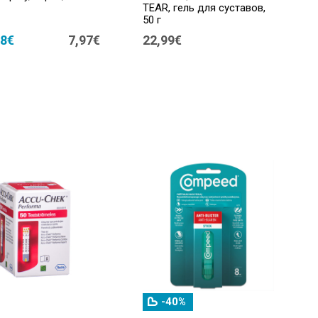
TEAR, гель для суставов,
50 г
98€
7,97€
22,99€
-40%