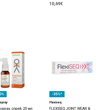
€
10,69€
0%
-35%*
spray
Flexiseq
ospray, спрей, 20 мл
FLEXISEQ JOINT WEAR &