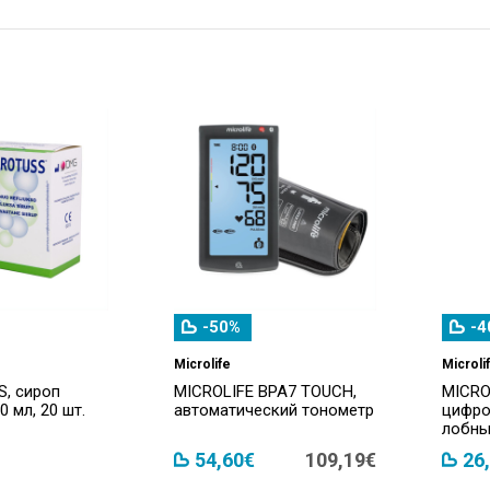
-50%
-4
Microlife
Microli
, сироп
MICROLIFE BPA7 TOUCH,
MICRO
 мл, 20 шт.
автоматический тонометр
цифро
лобны
54,60€
109,19€
26