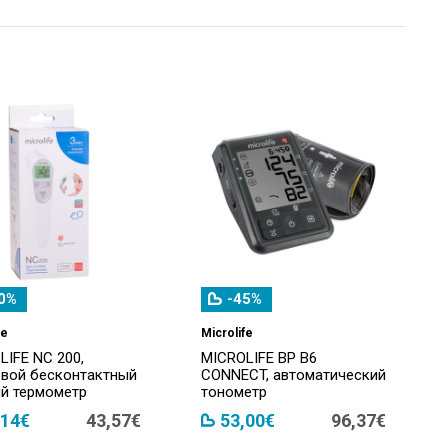
0%
-45%
fe
Microlife
LIFE NC 200,
MICROLIFE BP B6
вой бесконтактный
CONNECT, автоматический
й термометр
тонометр
,14€
43,57€
53,00€
96,37€