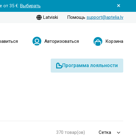
 от 35 €:
Выбирать
Latviski
Помощь
support@aptelia.lv
равиться
Авторизоваться
Корзина
Программа лояльности
370 товар(ов)