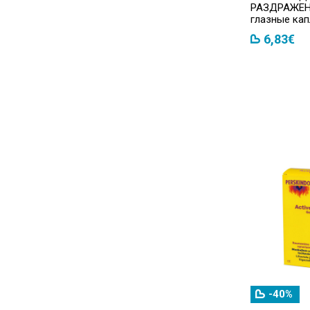
РАЗДРАЖЕН
глазные кап
Dr. Schwarzwald
(1)
6,83€
ESU LAPĖ
(1)
Eucerin
(1)
Eva/qu
(2)
Evolu
(3)
Faringospray
(1)
Flexiseq
(1)
Flocare
(2)
Gastrotuss
(1)
Geratherm
(1)
Glucocard
(1)
-40%
GuttaSoft
(1)