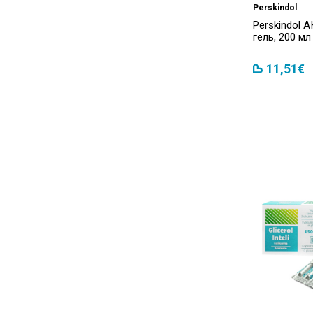
Perskindol
Hansaplast
(8)
Perskindol 
Ice Power
(2)
гель, 200 мл
ISDIN
(1)
11,51€
Ivex
(1)
Kaigert
(1)
Leukoplast
(9)
Matopat
(1)
MediSmart
(2)
Medrull
(3)
Melilax
(2)
Microlife
(22)
Micropoint
(1)
Mission
(1)