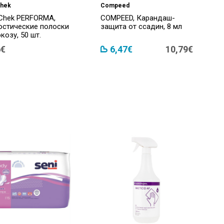
hek
Compeed
Chek PERFORMA,
COMPEED, Карандаш-
остические полоски
защита от ссадин, 8 мл
козу, 50 шт.
6€
6,47€
10,79€