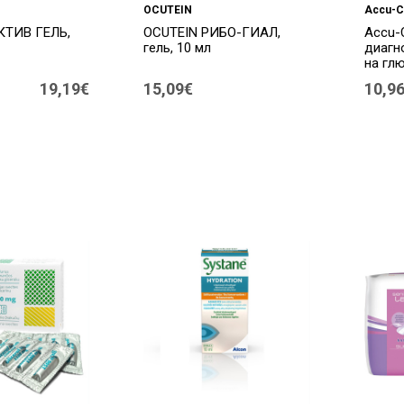
OCUTEIN
Accu-C
АКТИВ ГЕЛЬ,
OCUTEIN РИБО-ГИАЛ,
Accu-
гель, 10 мл
диагн
на глю
19,19€
15,09€
10,9