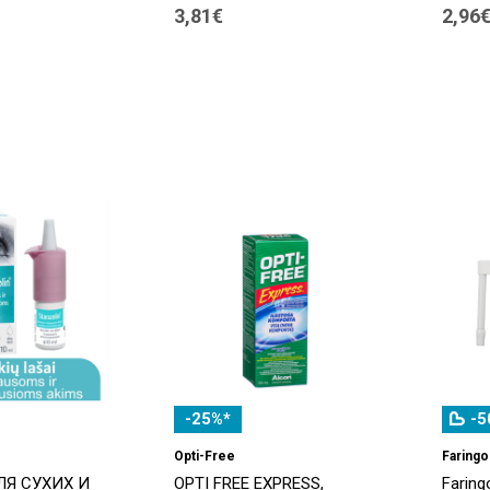
3,81€
2,96
-25%*
-5
Opti-Free
Faringo
ДЛЯ СУХИХ И
OPTI FREE EXPRESS,
Faring