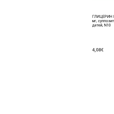
NAVIBLEF
(2)
ГЛИЦЕРИН 
Navitae
(1)
мг, суппози
детей, N10
NIVELAZIONE
(3)
Nocoding
(1)
OCUTEIN
(1)
4,08€
Olko
(3)
Omron
(24)
Opti-Free
(1)
Orion Pharma
(1)
Otosan
(2)
Parasoftin
(2)
Perskindol
(5)