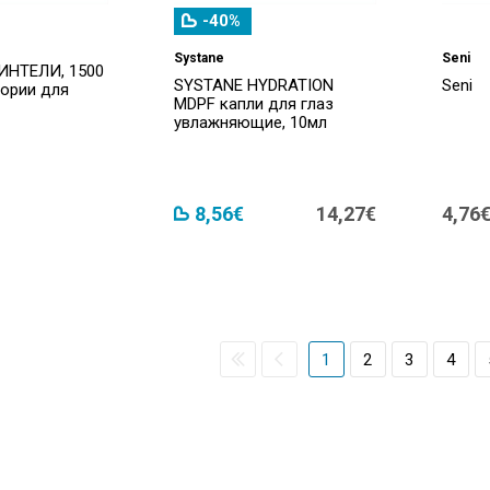
-40%
Systane
Seni
ИНТЕЛИ, 1500
SYSTANE HYDRATION
Seni
тории для
MDPF капли для глаз
увлажняющие, 10мл
8,56€
14,27€
4,76
1
2
3
4