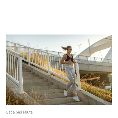
ы
Laba pašsajūta