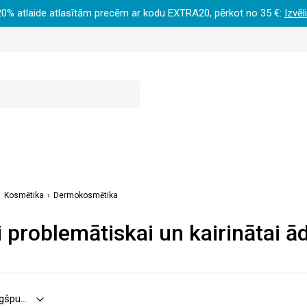
20% atlaide atlasītām precēm ar kodu EXTRA20, pērkot no 35 €:
Izvēl
Kosmētika
Dermokosmētika
i problemātiskai un kairinātai ā