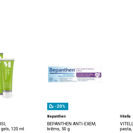
-20%
Bepanthen
Vitella
SI,
BEPANTHEN ANTI-EXEM,
VITEL
gels, 120 ml
krēms, 50 g
pasta,