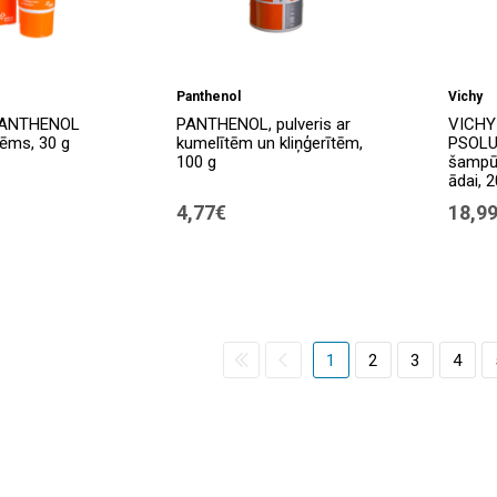
Panthenol
Vichy
PANTHENOL
PANTHENOL, pulveris ar
VICHY
ēms, 30 g
kumelītēm un kliņģerītēm,
PSOLU
100 g
šampūn
ādai, 
4,77€
18,9
1
2
3
4