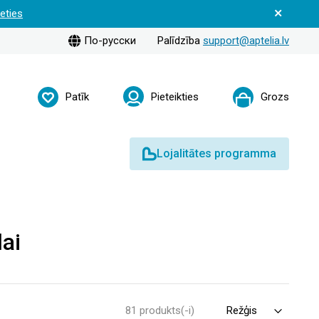
ieties
По-русски
Palīdzība
support@aptelia.lv
Patīk
Pieteikties
Grozs
Lojalitātes programma
dai
81 produkts(-i)