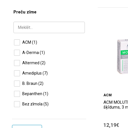
Preču zīme
ACM
(1)
A-Derma
(1)
Altermed
(2)
Amediplus
(7)
B. Braun
(2)
Bepanthen
(1)
ACM
ACM MOLUTR
Bez zīmola
(5)
šķīdums, 3 m
Boderm
(3)
12,19€
Clineral
(1)