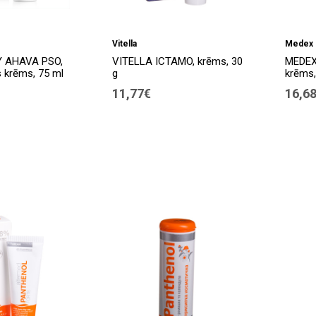
Vitella
Medex 
Y AHAVA PSO,
VITELLA ICTAMO, krēms, 30
MEDEX
s krēms, 75 ml
g
krēms,
11,77€
16,6