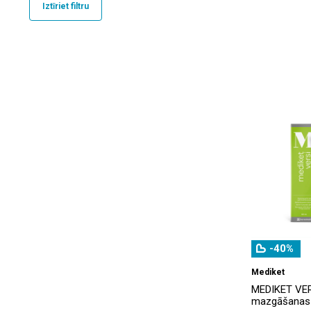
Iztīriet filtru
Crevil
(4)
Dexeryl
(2)
Ducray
(3)
ESU LAPĖ
(4)
Eucerin
(1)
Evija
(4)
Herbamedicus
(1)
Ilon
(2)
Inobio
(1)
Linea Basalis
(10)
-40%
Medex Swiss
(1)
Mediket
MEDIKET VER
Medicata
(2)
mazgāšanas 