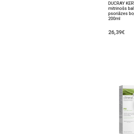
DUCRAY KER
mitrinošs b
psoriāzes boj
200ml
26,39€