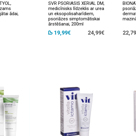
TYOL,
SVR PSORIASIS XERIAL DM,
BIONA
alzams
medicīnisks līdzeklis ar urea
psoriā
ātai ādai,
un eksopolisaharīdiem,
derma
psoriāzes simptomātiskai
mazinā
ārstēšanai, 200ml
19,99€
24,99€
22,7