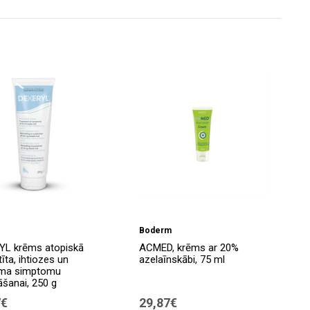
Boderm
YL krēms atopiskā
ACMED, krēms ar 20%
īta, ihtiozes un
azelaīnskābi, 75 ml
ma simptomu
šanai, 250 g
7€
29,87€