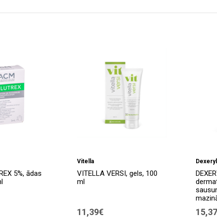
Vitella
Dexeryl
EX 5%, ādas
VITELLA VERSI, gels, 100
DEXER
l
ml
dermat
sausu
mazinā
11,39€
15,3