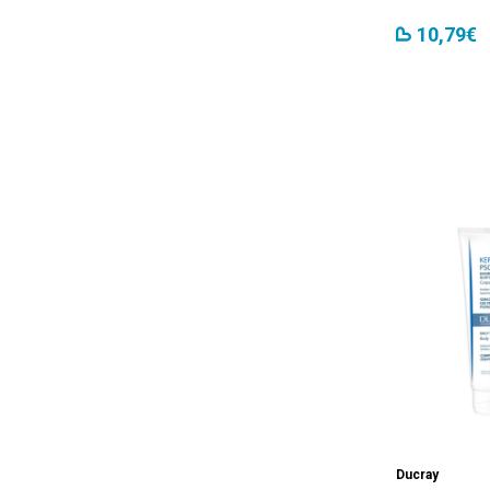
Medicata Filia
(1)
10,79€
Mediket
(1)
Nirozal
(1)
Noreva
(5)
Omega Pharma
(1)
Panthenol
(3)
Pharmaceris
(1)
PoxOUT
(1)
ReAm Quartett
(1)
SVR
(1)
Vichy
(1)
Vitella
(6)
Ducray