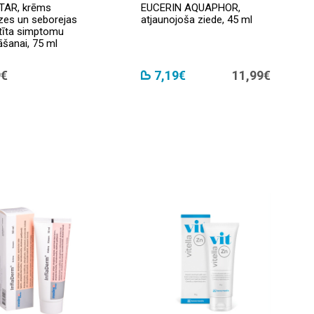
TAR, krēms
EUCERIN AQUAPHOR,
zes un seborejas
atjaunojoša ziede, 45 ml
tīta simptomu
šanai, 75 ml
9€
7,19€
11,99€