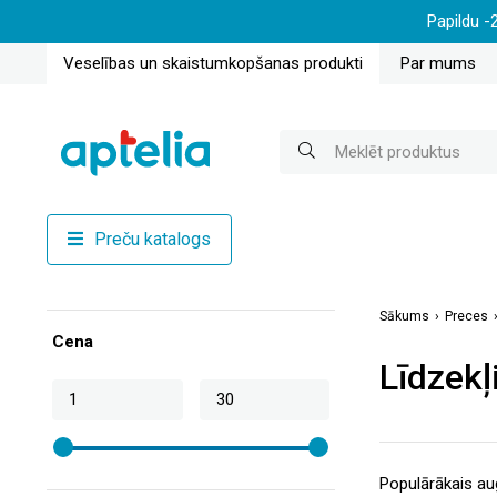
Papildu -
Veselības un skaistumkopšanas produkti
Par mums
Preču katalogs
Sākums
Preces
Cena
Līdzekļ