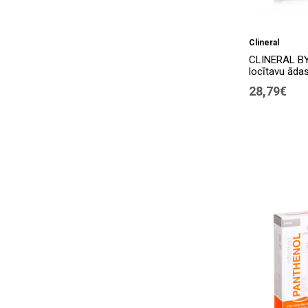
Clineral
CLINERAL B
locītavu āda
28,79€