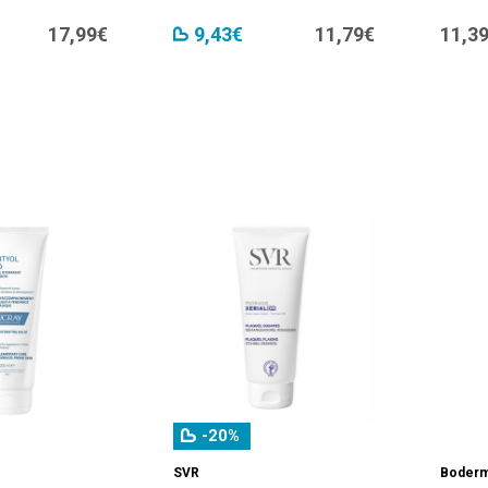
17,99€
9,43€
11,79€
11,3
-20%
SVR
Boder