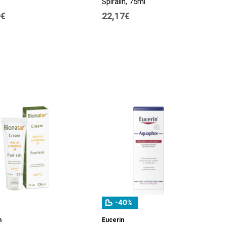
Spiralin, 75ml
9€
22,17€
-40%
m
Eucerin