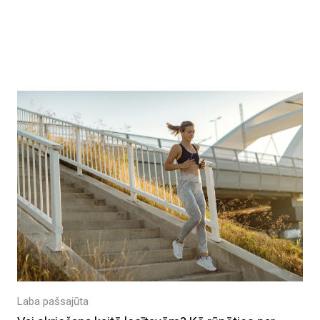
Laba pašsajūta