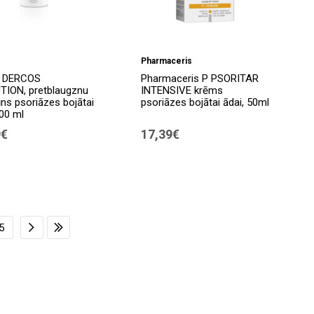
Pharmaceris
 DERCOS
Pharmaceris P PSORITAR
TION, pretblaugznu
INTENSIVE krēms
s psoriāzes bojātai
psoriāzes bojātai ādai, 50ml
200 ml
9€
17,39€
5