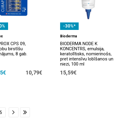
0%
-30%*
ox
Bioderma
ROX CPS 09,
BIODERMA NODE K
obu birstīšu
KONCENTRS, emulsija,
inājums, 8 gab.
keratolītisks, nomierinošs,
pret intensīvu lobīšanos un
niezi, 100 ml
55€
10,79€
15,59€
5