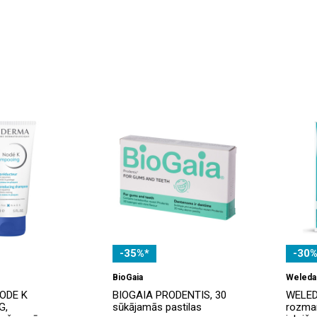
-35%*
-30%
BioGaia
Weleda
ODE K
BIOGAIA PRODENTIS, 30
WELEDA
G,
sūkājamās pastilas
rozmar