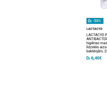
Dr. Konopka's
(14)
Dr. Wild
(12)
-50%
Dr. Wolff
(6)
LACTACYD
Ducray
(14)
LACTACYD 
ANTIBACTERI
DUREX
(20)
higiēnas ma
līdzeklis aizs
baktērijām, 2
Elgydium
(8)
6,40€
Ellips
(8)
ELMEX
(16)
Eludril
(1)
Esthederm
(5)
ETA
(5)
Eucerin
(13)