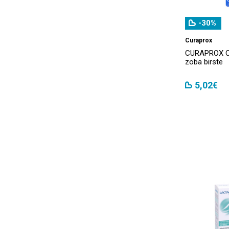
COLGATE
(1)
-30%
Corega
(9)
Curaprox
Crescina
(11)
CURAPROX CS
zoba birste
Cumlaude
(16)
Curaprox
(54)
5,02€
Curasept
(12)
Daycare Booster
(8)
Dead Sea
(22)
Deivė
(1)
Dentinox
(4)
Dentissimo
(5)
Dermatonics
(1)
Doctor Health & Care
(6)