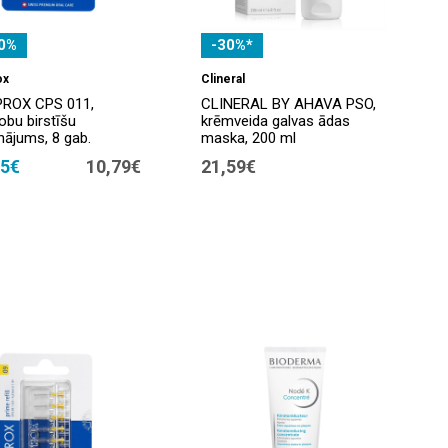
0%
-30%*
ox
Clineral
ROX CPS 011,
CLINERAL BY AHAVA PSO,
obu birstīšu
krēmveida galvas ādas
inājums, 8 gab.
maska, 200 ml
55€
10,79€
21,59€