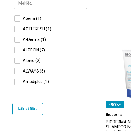
Abena
(1)
ACTI FRESH
(1)
A-Derma
(1)
ALPECIN
(7)
Alpino
(2)
ALWAYS
(6)
Amediplus
(1)
Anaftin
(3)
Apivita
(13)
-30%*
Iztīriet filtru
Aqua Amber
(5)
Bioderma
BIODERMA N
Aquagel
(3)
SHAMPOOIN