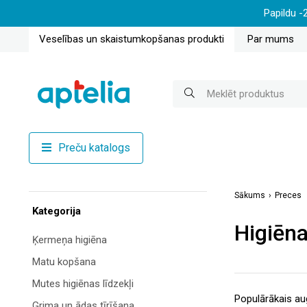
Papildu -
Veselības un skaistumkopšanas produkti
Par mums
Preču katalogs
Sākums
Preces
Kategorija
Higiēna
Ķermeņa higiēna
Matu kopšana
Mutes higiēnas līdzekļi
Grima un ādas tīrīšana