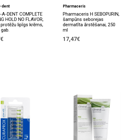
-dent
Pharmaceris
-A-DENT COMPLETE
Pharmaceris H SEBOPURIN,
G HOLD NO FLAVOR,
šampūns seborejas
protēžu lipīgs krēms,
dermatīta ārstēšanai, 250
 gab.
ml
7€
17,47€