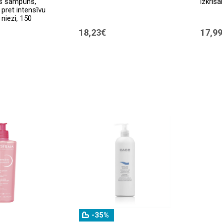
ais šampūns,
izkriš
pret intensīvu
niezi, 150
18,23€
17,9
-35%