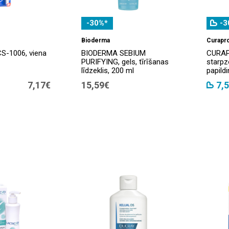
-30%*
-3
Bioderma
Curapr
-1006, viena
BIODERMA SEBIUM
CURAP
PURIFYING, gels, tīrīšanas
starpz
līdzeklis, 200 ml
papild
7,17€
15,59€
7,