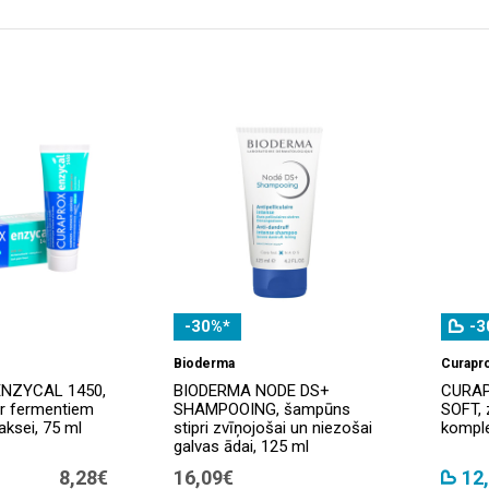
-30%*
-3
Bioderma
Curapr
NZYCAL 1450,
BIODERMA NODE DS+
CURAP
r fermentiem
SHAMPOOING, šampūns
SOFT, 
laksei, 75 ml
stipri zvīņojošai un niezošai
komple
galvas ādai, 125 ml
8,28€
16,09€
12