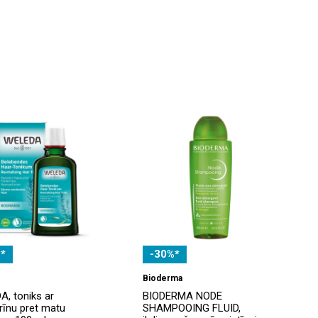
*
-30%*
Bioderma
, toniks ar
BIODERMA NODE
īnu pret matu
SHAMPOOING FLUID,