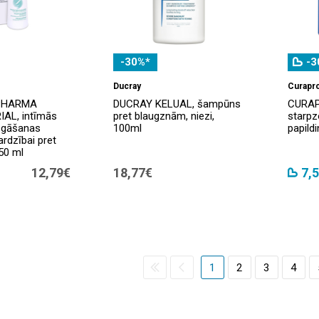
-30%*
-3
Ducray
Curapr
PHARMA
DUCRAY KELUAL, šampūns
CURAP
AL, intīmās
pret blaugznām, niezi,
starpz
zgāšanas
100ml
papild
ardzībai pret
50 ml
12,79€
18,77€
7,
1
2
3
4