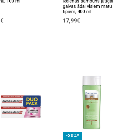
anu, 100 ml
ikdienas šampūns jutīgai
galvas ādai visiem matu
tipiem, 400 ml
9€
17,99€
-30%*