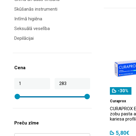
Skūšanās instrumenti
Intīmā higiēna
Seksuālā veselība
Depilācijai
Sejas un ķermeņa aksesuāri
Matu aksesuāri
Vannas istabas piederumi
Cena
Spa mājās
-30%
Curaprox
CURAPROX E
zobu pasta a
kariesa profi
Preču zīme
5,80€