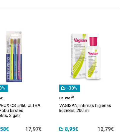
0%
-30%
ox
Dr. Wolff
ROX CS 5460 ULTRA
VAGISAN, intīmās higiēnas
zobu birstes
līdzeklis, 200 ml
kts, 3 gab.
,58€
17,97€
8,95€
12,79€