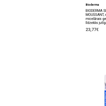
Bioderma
Biorga
(6)
BIODERMA S
MOUSSANT, 
Bioxcin
(8)
micelārais ge
līdzeklis jutī
Bioxsine
(1)
23,77€
Bjorn Axen
(2)
BLANX
(1)
Blend-a-dent
(7)
Boderm
(2)
Canpol Babies
(1)
Cece MED
(6)
CERVIRON
(1)
Clineral
(2)
Clogin
(3)