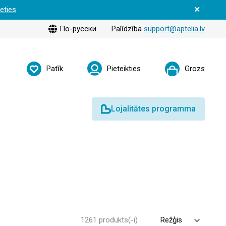
ieties
По-русски
Palīdzība
support@aptelia.lv
Patīk
Pieteikties
Grozs
Lojalitātes programma
1261 produkts(-i)