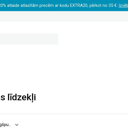
20% atlaide atlasītām precēm ar kodu EXTRA20, pērkot no 35 €:
Izvēl
s līdzekļi