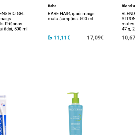
Babe
Blend-a
ENSIBIO GEL
BABE HAIR, īpaši maigs
BLEND
maigs
matu šampūns, 500 ml
STRON
ls tīrīšanas
mutes 
gai ādai, 500 ml
47 g, 2
11,11€
17,09€
10,6