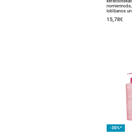
keratolītisk
Australian Bodycare
(3)
nomierinošs, 
lobīšanos un 
Avene
(14)
15,78€
Babe
(18)
BabyOno
(1)
BELLA
(14)
Bema
(11)
Bez zīmola
(12)
Bioderma
(19)
Biofarmacija
(3)
BioGaia
(2)
Biomin
(2)
BIONIKE
(21)
-30%*
BIOREPAIR
(8)