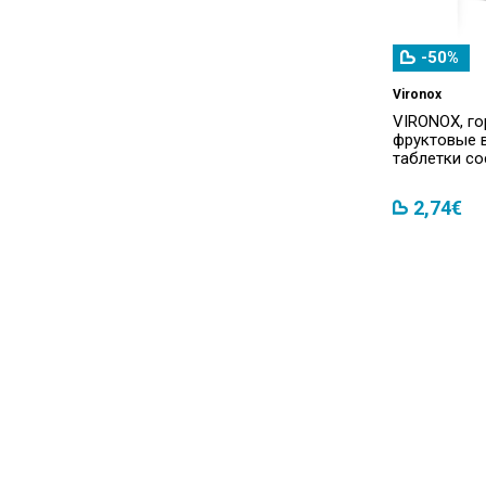
-50%
Vironox
VIRONOX, го
фруктовые в
таблетки со
2,74€