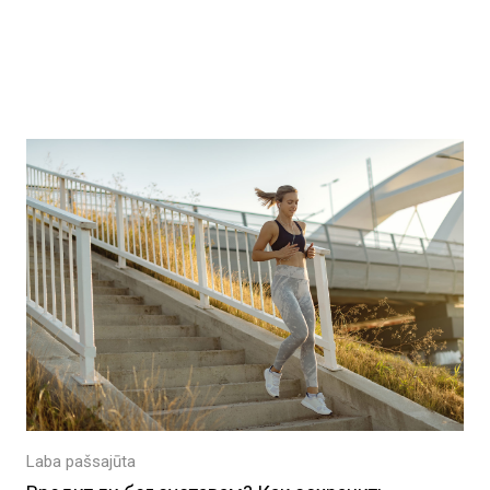
ы
Laba pašsajūta