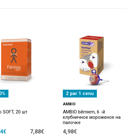
0%
2 par 1 cenu
AMBIO
o SOFT, 20 шт.
AMBIO bērniem, 6 -й
клубничное мороженое на
палочке
94€
7,88€
4,98€