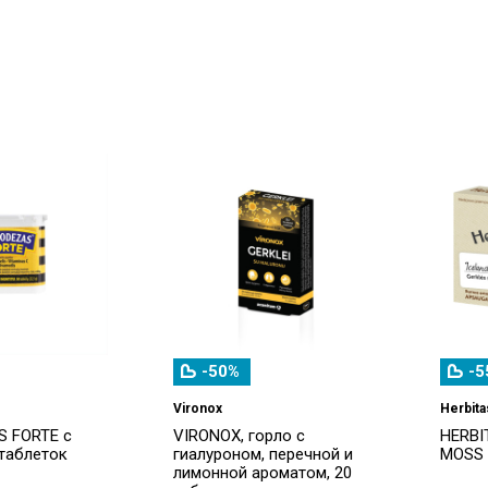
-50%
-5
Vironox
Herbita
 FORTE с
VIRONOX, горло с
HERBI
 таблеток
гиалуроном, перечной и
MOSS 
лимонной ароматом, 20