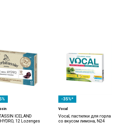
5%
-35%*
ssin
Vocal
TASSIN ICELAND
Vocal, пастилки для горла
HYDRO, 12 Lozenges
со вкусом лимона, N24