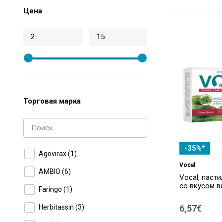
Цена
Торговая марка
-35%*
Agovirax
(1)
Vocal
AMBIO
(6)
Vocal, паст
со вкусом в
Faringo
(1)
Herbitassin
(3)
6,57€