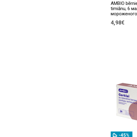
AMBIO bērnie
timiānu, 6 м
мороженого
4,98€
-45%