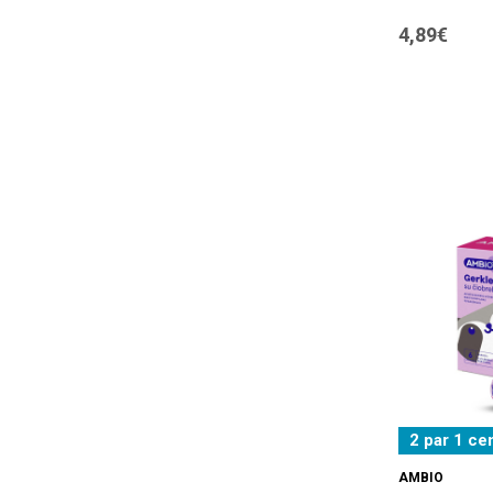
4,89€
2 par 1 ce
AMBIO