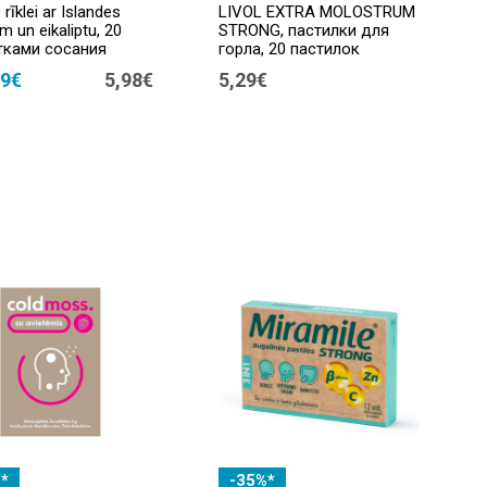
rīklei ar Islandes
LIVOL EXTRA MOLOSTRUM
m un eikaliptu, 20
STRONG, пастилки для
тками сосания
горла, 20 пастилок
29€
5,98€
5,29€
*
-35%*