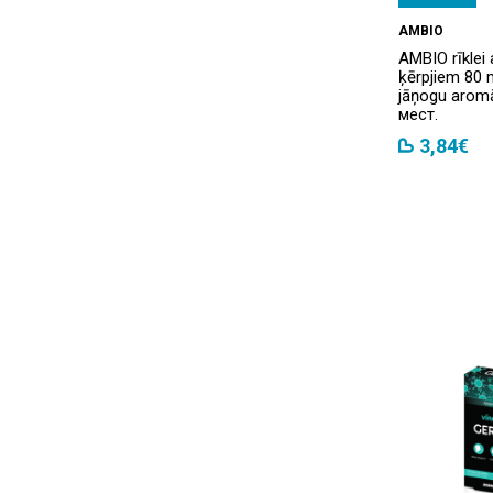
AMBIO
AMBIO rīklei 
ķērpjiem 80
jāņogu aromā
мест.
3,84€