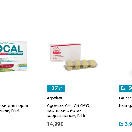
-35%*
-5
Agovirax
Faringo
илки для горла
Agovirax АНТИВИРУС,
Faring
ишни, N24
пастилки с йота-
каррагинаном, N16
14,99€
3,