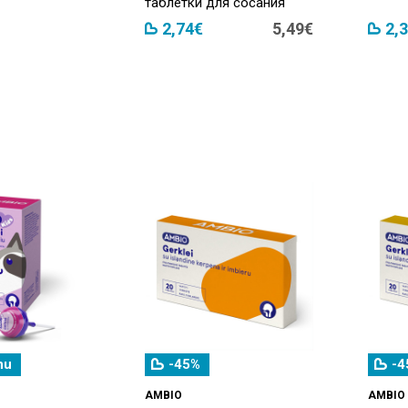
таблетки для сосания
2,74€
5,49€
2,
nu
-45%
-4
AMBIO
AMBIO