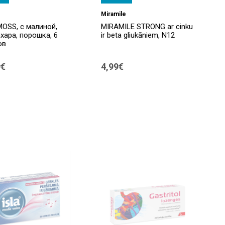
Miramile
OSS, с малиной,
MIRAMILE STRONG ar cinku
хара, порошка, 6
ir beta gliukāniem, N12
ов
9€
4,99€