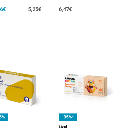
36€
5,25€
6,47€
5%
-35%*
Livol