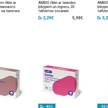
m rīklei ar
AMBIO rīklei ar Islandes
AMBIO 
алинового
ķērpjiem un ingveru, 20
ķērpjie
 на палочке
таблеток сосания
табле
3,29€
5,98€
3,
-45%
-35%