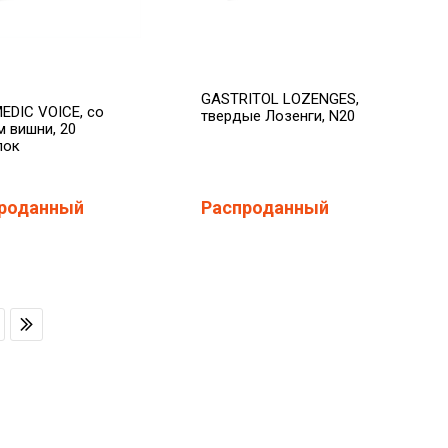
GASTRITOL LOZENGES,
MEDIC VOICE, со
твердые Лозенги, N20
м вишни, 20
лок
роданный
Распроданный