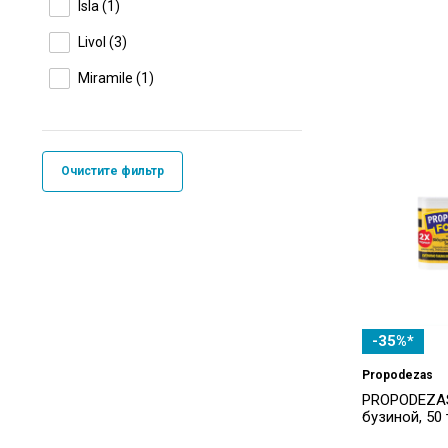
Isla
(1)
Livol
(3)
Miramile
(1)
Moss
(1)
Propodezas
(1)
Очистите фильтр
Vironox
(3)
Vocal
(3)
Безымянный
(1)
-35%*
Propodezas
PROPODEZAS
бузиной, 50