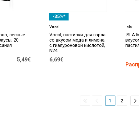
-35%*
Vocal
Isla
рло, лесные
Vocal, пастилки для горла
ISLA 
кусы, 20
со вкусом меда и лимона
вкусо
сания
с гиалуроновой кислотой,
пасти
N24
5,49€
6,69€
Расп
1
2