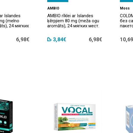
AMBIO
Moss
ar Islandes
AMBIO rīklei ar Islandes
COLDM
 mg (melno
ķērpjiem 80 mg (meža ogu
без са
ts), 24 мягких
aromāts), 24 мягких мест.
пакет
6,98€
3,84€
6,98€
10,6