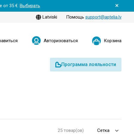
 от 35 €:
Выбирать
Latviski
Помощь
support@aptelia.lv
равиться
Авторизоваться
Корзина
Программа лояльности
25 товар(ов)