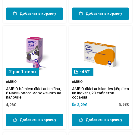
Добавить в корзину
Добавить в корзину
2 par 1 cenu
-45%
AMBIO
AMBIO
AMBIO bērniem rīklei ar timiānu,
AMBIO rīklei ar Islandes ķērpjiem
6 малинового мороженого на
un ingveru, 20 таблеток
палочке
сосания
5,98€
4,98€
3,29€
Добавить в корзину
Добавить в корзину