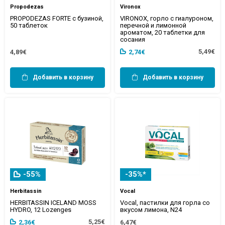
Propodezas
Vironox
PROPODEZAS FORTE с бузиной,
VIRONOX, горло с гиалуроном,
50 таблеток
перечной и лимонной
ароматом, 20 таблетки для
сосания
5,49€
4,89€
2,74€
Добавить в корзину
Добавить в корзину
-55%
-35%*
Herbitassin
Vocal
HERBITASSIN ICELAND MOSS
Vocal, пастилки для горла со
HYDRO, 12 Lozenges
вкусом лимона, N24
5,25€
2,36€
6,47€