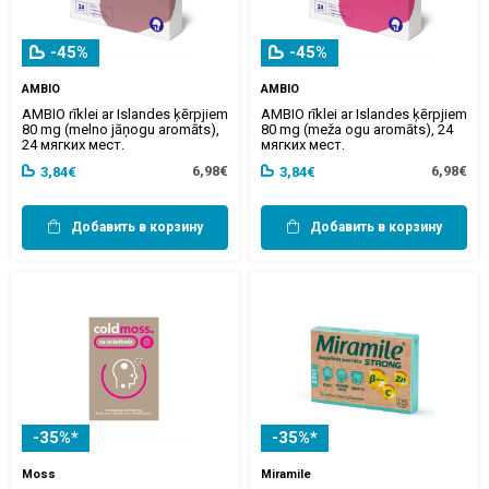
-45%
-45%
AMBIO
AMBIO
AMBIO rīklei ar Islandes ķērpjiem
AMBIO rīklei ar Islandes ķērpjiem
80 mg (melno jāņogu aromāts),
80 mg (meža ogu aromāts), 24
24 мягких мест.
мягких мест.
6,98€
6,98€
3,84€
3,84€
Добавить в корзину
Добавить в корзину
-35%*
-35%*
Moss
Miramile