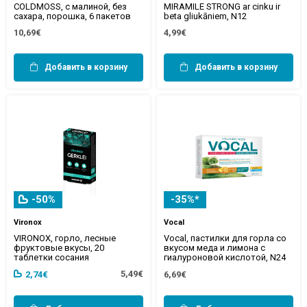
COLDMOSS, с малиной, без
MIRAMILE STRONG ar cinku ir
сахара, порошка, 6 пакетов
beta gliukāniem, N12
10,69€
4,99€
Добавить в корзину
Добавить в корзину
-50%
-35%*
Vironox
Vocal
VIRONOX, горло, лесные
Vocal, пастилки для горла со
фруктовые вкусы, 20
вкусом меда и лимона с
таблетки сосания
гиалуроновой кислотой, N24
5,49€
2,74€
6,69€