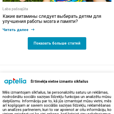
Laba pašsajūta
Какие витамины следует выбирать детям для
улучшения работы мозга и памяти?
Читать далее
Показать больше статей
support@aptelia.lv
+371 64 588 892
Šī tīmekļa vietne izmanto sīkfailus
Mēs izmantojam sīkfailus, lai personalizētu saturu un reklāmas,
nodrošinātu sociālo saziņas līdzekļu funkcijas un analizētu mūsu
Предложения и акции
datplūsmu. Informāciju par to, kā jūs izmantojat mūsu vietni, mēs
arī kopīgojam ar saviem sociālās saziņas līdzekļu, reklamēšanas
un analīzes partneriem, kuri to var apvienot ar citu informāciju, ko
Контакты