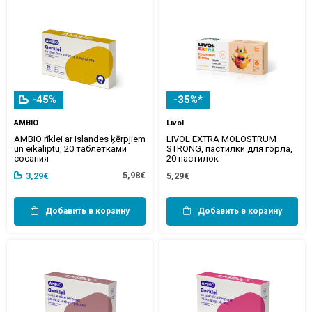
-45%
-35%*
AMBIO
Livol
AMBIO rīklei ar Islandes ķērpjiem
LIVOL EXTRA MOLOSTRUM
un eikaliptu, 20 таблетками
STRONG, пастилки для горла,
сосания
20 пастилок
5,98€
3,29€
5,29€
Добавить в корзину
Добавить в корзину