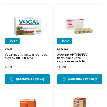
-35%*
-35%*
Vocal
Agovirax
Vocal, пастилки для горла со
Agovirax АНТИВИРУС,
вкусом вишни, N24
пастилки с йота-
каррагинаном, N16
6,57€
14,99€
Добавить в корзину
Добавить в корзину