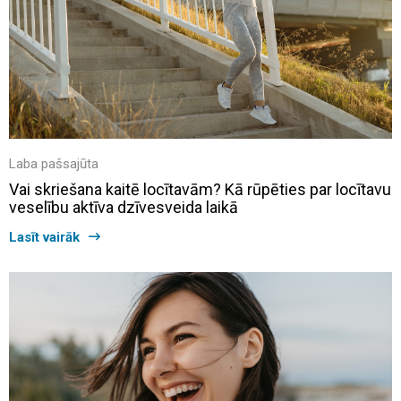
Laba pašsajūta
Vai skriešana kaitē locītavām? Kā rūpēties par locītavu
veselību aktīva dzīvesveida laikā
Lasīt vairāk