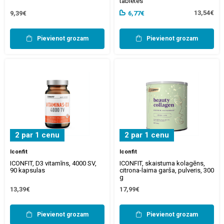
tabletes
13,54€
9,39€
6,77€
Pievienot grozam
Pievienot grozam
2 par 1 cenu
2 par 1 cenu
Iconfit
Iconfit
ICONFIT, D3 vitamīns, 4000 SV,
ICONFIT, skaistuma kolagēns,
90 kapsulas
citrona-laima garša, pulveris, 300
g
13,39€
17,99€
Pievienot grozam
Pievienot grozam