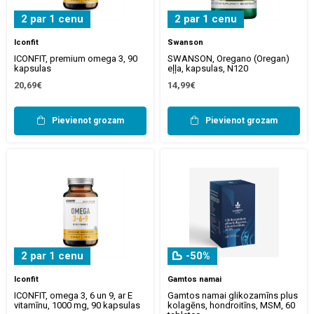
2 par 1 cenu
2 par 1 cenu
Iconfit
Swanson
ICONFIT, premium omega 3, 90
SWANSON, Oregano (Oregan)
kapsulas
eļļa, kapsulas, N120
20,69€
14,99€
Pievienot grozam
Pievienot grozam
2 par 1 cenu
-50%
Iconfit
Gamtos namai
ICONFIT, omega 3, 6 un 9, ar E
Gamtos namai glikozamīns plus
vitamīnu, 1000 mg, 90 kapsulas
kolagēns, hondroitīns, MSM, 60