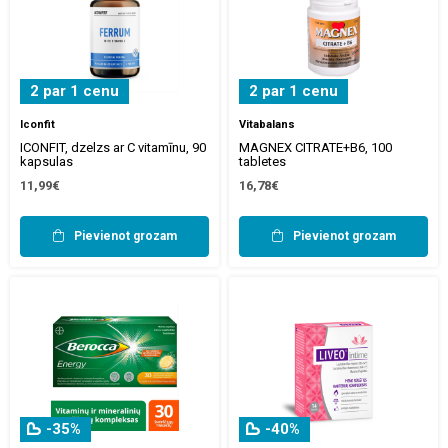
2 par 1 cenu
2 par 1 cenu
Iconfit
Vitabalans
ICONFIT, dzelzs ar C vitamīnu, 90
MAGNEX CITRATE+B6, 100
kapsulas
tabletes
11,99€
16,78€
Pievienot grozam
Pievienot grozam
-35%
-40%