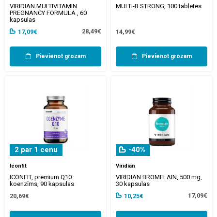
VIRIDIAN MULTIVITAMIN
MULTI-B STRONG, 100 tabletes
PREGNANCY FORMULA , 60
kapsulas
28,49€
17,09€
14,99€
Pievienot grozam
Pievienot grozam
2 par 1 cenu
-40%
Iconfit
Viridian
ICONFIT, premium Q10
VIRIDIAN BROMELAIN, 500 mg,
koenzīms, 90 kapsulas
30 kapsulas
17,09€
20,69€
10,25€