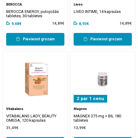
BEROCCA
Liveo
BEROCCA ENERGY, putojošās
LIVEO INTIME, 14 kapsulas
tabletes, 30 tabletes
14,89€
14,89€
9,68€
8,93€
Pievienot grozam
Pievienot grozam
2 par 1 cenu
Vitabalans
Magnex
VITABALANS LADY, BEAUTY
MAGNEX 375 mg + B6, 180
OMEGA, 120 kapsulas
tabletes
31,49€
13,99€