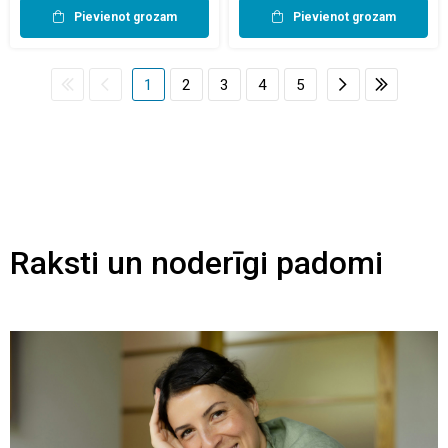
Pievienot grozam
Pievienot grozam
1
2
3
4
5
Raksti un noderīgi padomi