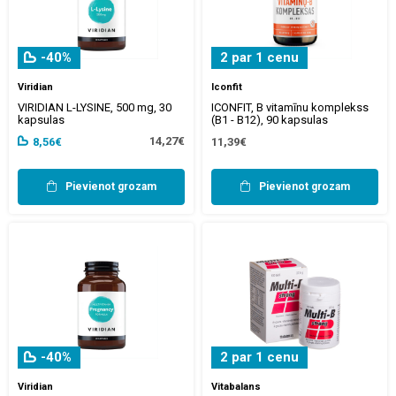
-40%
2 par 1 cenu
Viridian
Iconfit
VIRIDIAN L-LYSINE, 500 mg, 30
ICONFIT, B vitamīnu komplekss
kapsulas
(B1 - B12), 90 kapsulas
14,27€
8,56€
11,39€
Pievienot grozam
Pievienot grozam
-40%
2 par 1 cenu
Viridian
Vitabalans