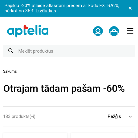
Papildu -20% atlaide atlasītām precēm ar kodu EXTRA20,
pērkot no 35 €:
Izvēlieties
Sākums
Otrajam tādam pašam -60%
183 produkts(-i)