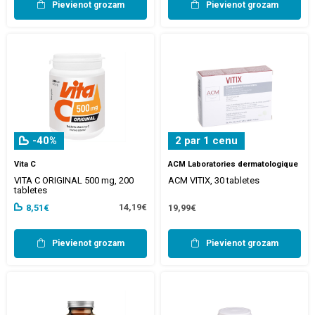
Pievienot grozam
Pievienot grozam
-40%
2 par 1 cenu
Vita C
ACM Laboratories dermatologique
VITA C ORIGINAL 500 mg, 200
ACM VITIX, 30 tabletes
tabletes
14,19€
8,51€
19,99€
Pievienot grozam
Pievienot grozam