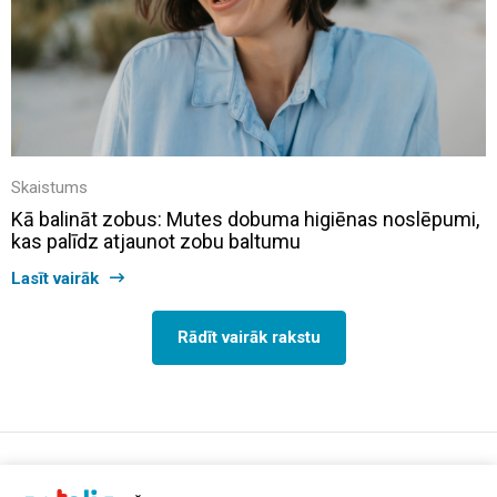
Skaistums
Kā balināt zobus: Mutes dobuma higiēnas noslēpumi,
kas palīdz atjaunot zobu baltumu
Lasīt vairāk
Rādīt vairāk rakstu
support@aptelia.lv
+371 64 588 892