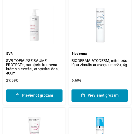
SVR
Bioderma
SVR TOPIALYSE BAUME
BIODERMA ATODERM, mitrinošs
PROTECT+, barojošs ķermeņa
lūpu zīmulis ar aveņu smaržu, 4g
krēms niezošai, atopiskai ādai,
400ml
27,59€
6,69€
Pievienot grozam
Pievienot grozam