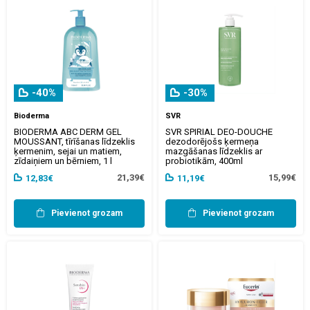
-40%
-30%
Bioderma
SVR
BIODERMA ABC DERM GEL
SVR SPIRIAL DEO-DOUCHE
MOUSSANT, tīrīšanas līdzeklis
dezodorējošs ķermeņa
ķermenim, sejai un matiem,
mazgāšanas līdzeklis ar
zīdaiņiem un bērniem, 1 l
probiotikām, 400ml
21,39€
15,99€
12,83€
11,19€
Pievienot grozam
Pievienot grozam