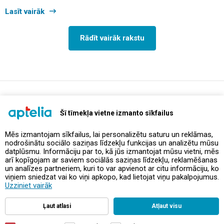
Lasīt vairāk
Rādīt vairāk rakstu
support@aptelia.lv
+371 64 588 892
Šī tīmekļa vietne izmanto sīkfailus
Mēs izmantojam sīkfailus, lai personalizētu saturu un reklāmas,
nodrošinātu sociālo saziņas līdzekļu funkcijas un analizētu mūsu
Piedāvājumi un akcijas
datplūsmu. Informāciju par to, kā jūs izmantojat mūsu vietni, mēs
arī kopīgojam ar saviem sociālās saziņas līdzekļu, reklamēšanas
un analīzes partneriem, kuri to var apvienot ar citu informāciju, ko
Kontakti
viņiem sniedzat vai ko viņi apkopo, kad lietojat viņu pakalpojumus.
Uzziniet vairāk
Noteikumi un politikas
Ļaut atlasi
Atļaut visu