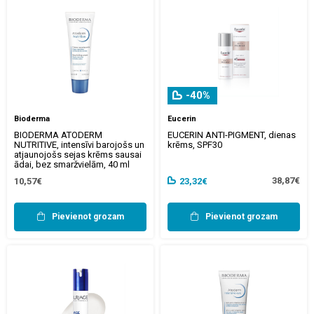
-40%
Bioderma
Eucerin
BIODERMA ATODERM
EUCERIN ANTI-PIGMENT, dienas
NUTRITIVE, intensīvi barojošs un
krēms, SPF30
atjaunojošs sejas krēms sausai
ādai, bez smaržvielām, 40 ml
38,87€
10,57€
23,32€
Pievienot grozam
Pievienot grozam