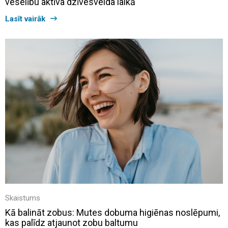
veselību aktīva dzīvesveida laikā
Lasīt vairāk
Skaistums
Kā balināt zobus: Mutes dobuma higiēnas noslēpumi,
kas palīdz atjaunot zobu baltumu