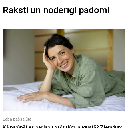
Raksti un noderīgi padomi
Laba pašsajūta
Kā parūpēties par labu pašsajūtu augustā? 7 ieradumi,