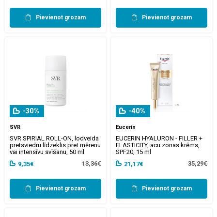
Pievienot grozam
Pievienot grozam
-30%
-40%
SVR
Eucerin
SVR SPIRIAL ROLL-ON, lodveida
EUCERIN HYALURON - FILLER +
pretsviedru līdzeklis pret mērenu
ELASTICITY, acu zonas krēms,
vai intensīvu svīšanu, 50 ml
SPF20, 15 ml
13,36€
35,29€
9,35€
21,17€
Pievienot grozam
Pievienot grozam