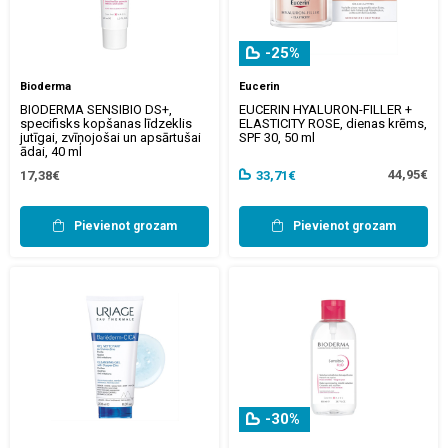
-25%
Bioderma
Eucerin
BIODERMA SENSIBIO DS+,
EUCERIN HYALURON-FILLER +
specifisks kopšanas līdzeklis
ELASTICITY ROSE, dienas krēms,
jutīgai, zvīņojošai un apsārtušai
SPF 30, 50 ml
ādai, 40 ml
44,95€
17,38€
33,71€
Pievienot grozam
Pievienot grozam
-30%