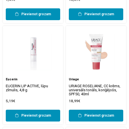
Pievienot grozam
Pievienot grozam
Eucerin
Uriage
EUCERIN LIP ACTIVE, lūpu
URIAGE ROSELIANE, CC krēms,
zīmulis, 4,8 g
universāls tonāls, koriģējošs,
SPF50, 40ml
5,19€
18,99€
Pievienot grozam
Pievienot grozam