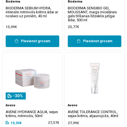
Bioderma
Bioderma
BIODERMA SEBIUM HYDRA,
BIODERMA SENSIBIO GEL
intensīvi mitrinošs krēms ādai ar
MOUSSANT, maigs micelārais
noslieci uz pinnēm, 40 ml
gels tīrīšanas līdzeklis jutīgai
ādai, 500 ml
15,09€
23,77€
Pievienot grozam
Pievienot grozam
-30%
Avene
Avene
AVENE HYDRANCE AQUA, sejas
AVENE TOLERANCE CONTROL,
krēms, mitrinošs, 50ml
sejas krēms, atjaunojošs, 40ml
27,57€
19,30€
27,99€