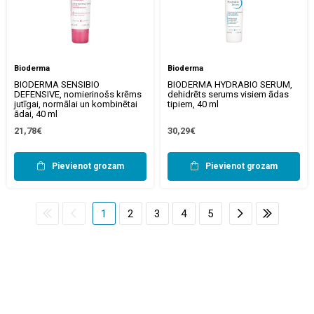
Bioderma
Bioderma
BIODERMA SENSIBIO
BIODERMA HYDRABIO SERUM,
DEFENSIVE, nomierinošs krēms
dehidrēts serums visiem ādas
jutīgai, normālai un kombinētai
tipiem, 40 ml
ādai, 40 ml
21,78€
30,29€
Pievienot grozam
Pievienot grozam
1
2
3
4
5