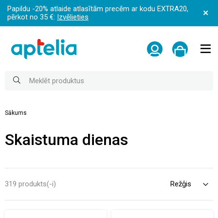
Papildu -20% atlaide atlasītām precēm ar kodu EXTRA20,
pērkot no 35 €:
Izvēlieties
Sākums
Skaistuma dienas
319 produkts(-i)