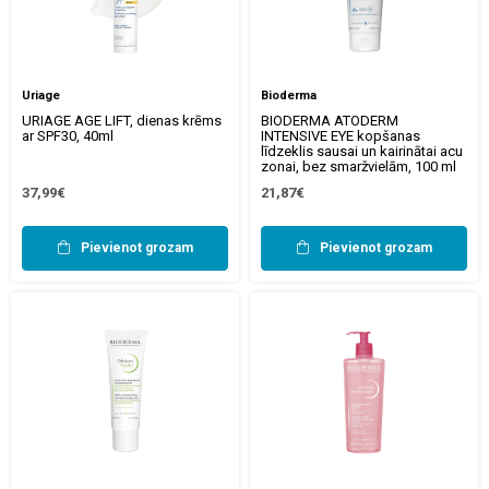
Uriage
Bioderma
URIAGE AGE LIFT, dienas krēms
BIODERMA ATODERM
ar SPF30, 40ml
INTENSIVE EYE kopšanas
līdzeklis sausai un kairinātai acu
zonai, bez smaržvielām, 100 ml
37,99€
21,87€
Pievienot grozam
Pievienot grozam