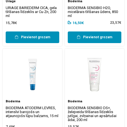
Uriage
Bioderma
URIAGE BARIEDERM CICA, gela
BIODERMA SENSIBIO H2O,
tīrīšanas līdzeklis ar Cu-Zn, 200
micelārais tīrīšanas ūdens, 850
ml
ml
23,57€
15,78€
16,50€
Pievienot grozam
Pievienot grozam
Bioderma
Bioderma
BIODERMA ATODERM LEVRES,
BIODERMA SENSIBIO DS+,
intensīvi barojošs un
želejveida tīrīšanas līdzeklis
atjaunojošs lūpu balzams, 15 ml
jutīgai, zvīņainai un apsārtušai
ādai, 200 ml
7,49€
15,57€