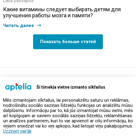
Laba pašsajūta
Какие витамины следует выбирать детям для
улучшения работы мозга и памяти?
Читать далее
Показать больше статей
support@aptelia.lv
+371 64 588 892
Šī tīmekļa vietne izmanto sīkfailus
Mēs izmantojam sīkfailus, lai personalizētu saturu un reklāmas,
nodrošinātu sociālo saziņas līdzekļu funkcijas un analizētu mūsu
Предложения и акции
datplūsmu. Informāciju par to, kā jūs izmantojat mūsu vietni, mēs
arī kopīgojam ar saviem sociālās saziņas līdzekļu, reklamēšanas
un analīzes partneriem, kuri to var apvienot ar citu informāciju, ko
Контакты
viņiem sniedzat vai ko viņi apkopo, kad lietojat viņu pakalpojumus.
Uzziniet vairāk
Правила и политика