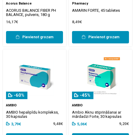
Acorus Balance
Pharmacy
ACORUS BALANCE FIBER PH
AMARIN FORTE, 45 tabletes
BALANCE, pulveris, 180 g
16,17€
8,49€
Pievienot grozam
Pievienot grozam
-60%
-45%
AMBIO
AMBIO
AMBIO hepalipīdu komplekss,
Ambio Aknu stiprināšanai ar
30 kapsulas
mārdadzi Forte, 30 kapsulas
9,48€
9,20€
3,79€
5,06€