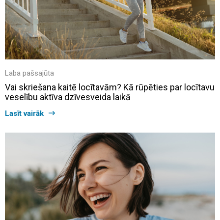
Laba pašsajūta
Vai skriešana kaitē locītavām? Kā rūpēties par locītavu
veselību aktīva dzīvesveida laikā
Lasīt vairāk