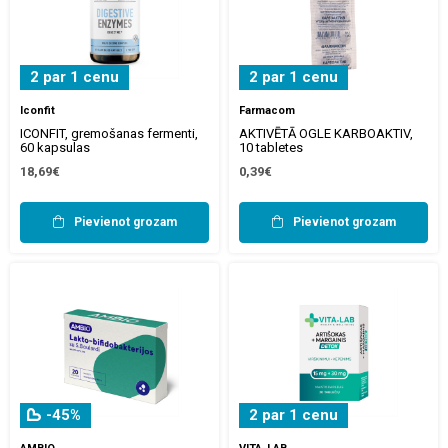
2 par 1 cenu
2 par 1 cenu
Iconfit
Farmacom
ICONFIT, gremošanas fermenti,
AKTIVĒTĀ OGLE KARBOAKTIV,
60 kapsulas
10 tabletes
18,69€
0,39€
Pievienot grozam
Pievienot grozam
-45%
2 par 1 cenu