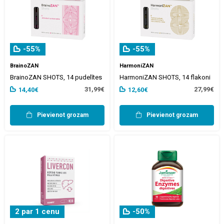
-55%
-55%
BrainoZAN
HarmoniZAN
BrainoZAN SHOTS, 14 pudelītes
HarmoniZAN SHOTS, 14 flakoni
31,99€
27,99€
14,40€
12,60€
Pievienot grozam
Pievienot grozam
2 par 1 cenu
-50%