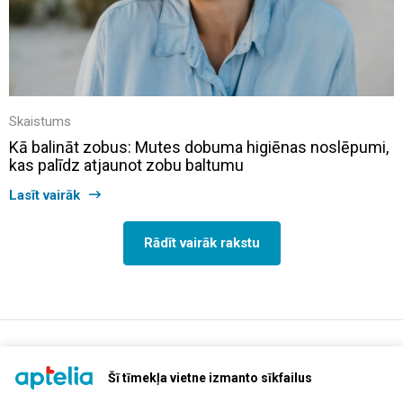
Skaistums
Kā balināt zobus: Mutes dobuma higiēnas noslēpumi,
kas palīdz atjaunot zobu baltumu
Lasīt vairāk
Rādīt vairāk rakstu
support@aptelia.lv
+371 64 588 892
Šī tīmekļa vietne izmanto sīkfailus