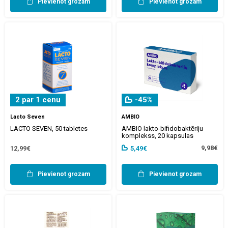
Pievienot grozam
Pievienot grozam
2 par 1 cenu
-45%
Lacto Seven
AMBIO
LACTO SEVEN, 50 tabletes
AMBIO lakto-bifidobaktēriju
komplekss, 20 kapsulas
9,98€
12,99€
5,49€
Pievienot grozam
Pievienot grozam