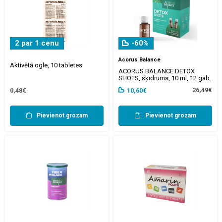
2 par 1 cenu
-60%
Acorus Balance
Aktivētā ogle, 10 tabletes
ACORUS BALANCE DETOX
SHOTS, šķidrums, 10 ml, 12 gab.
26,49€
0,48€
10,60€
Pievienot grozam
Pievienot grozam