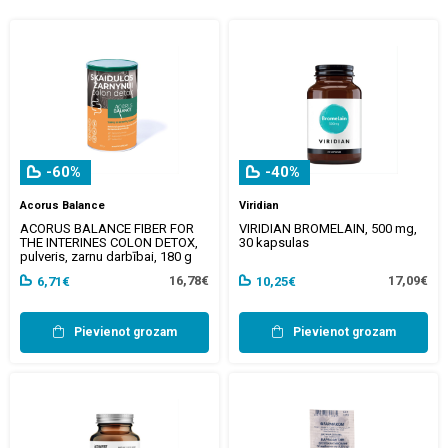
-60%
-40%
Acorus Balance
Viridian
ACORUS BALANCE FIBER FOR
VIRIDIAN BROMELAIN, 500 mg,
THE INTERINES COLON DETOX,
30 kapsulas
pulveris, zarnu darbībai, 180 g
16,78€
17,09€
6,71€
10,25€
Pievienot grozam
Pievienot grozam