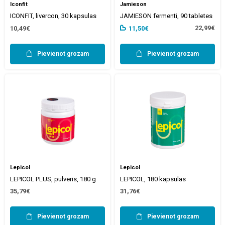
Iconfit
Jamieson
ICONFIT, livercon, 30 kapsulas
JAMIESON fermenti, 90 tabletes
22,99€
10,49€
11,50€
Pievienot grozam
Pievienot grozam
Lepicol
Lepicol
LEPICOL PLUS, pulveris, 180 g
LEPICOL, 180 kapsulas
35,79€
31,76€
Pievienot grozam
Pievienot grozam