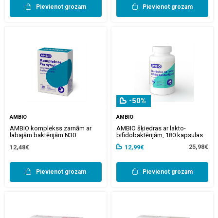
Pievienot grozam
Pievienot grozam
-50%
AMBIO
AMBIO
AMBIO komplekss zarnām ar
AMBIO šķiedras ar lakto-
labajām baktērijām N30
bifidobaktērijām, 180 kapsulas
25,98€
12,48€
12,99€
Pievienot grozam
Pievienot grozam