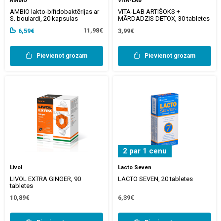
AMBIO
VITA-LAB
AMBIO lakto-bifidobaktērijas ar
VITA-LAB ARTIŠOKS +
S. boulardi, 20 kapsulas
MĀRDADZIS DETOX, 30 tabletes
11,98€
6,59€
3,99€
Pievienot grozam
Pievienot grozam
2 par 1 cenu
Livol
Lacto Seven
LIVOL EXTRA GINGER, 90
LACTO SEVEN, 20 tabletes
tabletes
10,89€
6,39€