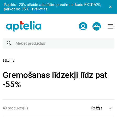
Papildu -20% atlaide atlasītām precēm ar kodu EXTRA20,
pērkot no 35 €:
Izvēlieties
Sākums
Gremošanas līdzekļi līdz pat
-55%
48 produkts(-i)