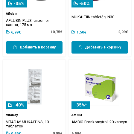
-35%
-50%
Aflubin
MUKALTIIN tabletės, N30
AFLUBIN PLUS, сироп от
кашля, 175 мл
10,75€
2,99€
6,99€
1,50€
Добавить в корзину
Добавить в корзину
-40%
-35%*
VitaDay
AMBIO
VITADAY MUKALTĪNS, 10
AMBIO Bronkomytrol, 20 капсул
таблеток
0,98€
0,59€
6,58€