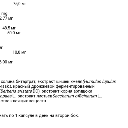
75,0 мг
8 mg
2,77 мг
48,5 мг
50,0 мг
г
мг
10,0 мг
6,00 мг
холина битартрат, экстракт шишек хмеля
(Humulus lupulus
rssk.), красный дрожжевой ферментированный
(Berberis aristate
DC), экстракт корня артишока
ropaea
L., экстракт листьев
Saccharum officinarum
L.,
естве клеящих веществ.
ать по 1 капсуле в день на второй бок.