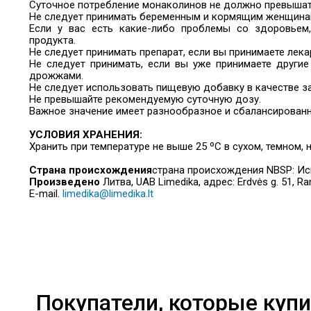
Суточное потребление монаколинов не должно превышать
Не следует принимать беременным и кормящим женщинам,
Если у вас есть какие-либо проблемы со здоровьем,
продукта.
Не следует принимать препарат, если вы принимаете лек
Не следует принимать, если вы уже принимаете други
дрожжами.
Не следует использовать пищевую добавку в качестве з
Не превышайте рекомендуемую суточную дозу.
Важное значение имеет разнообразное и сбалансированн
УСЛОВИЯ ХРАНЕНИЯ:
Хранить при температуре не выше 25 ºC в сухом, темном, 
Страна происхождения
страна происхождения NBSP: Ис
Произведено
Литва, UAB Limedika, адрес: Erdvės g. 51, Ram
E-mail.
limedika@limedika.lt
Покупатели, которые купи