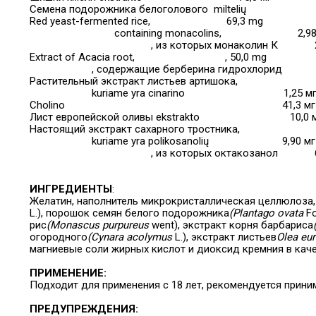
Семена подорожника белоголового
miltelių
Red yeast-fermented rice,
69,3 mg
containing monacolins,
2,9
, из которых монаколин К
Extract of Acacia root,
, 50,0 mg
, содержащие берберина гидрохлорид
Растительный экстракт листьев артишока,
kuriame yra cinarino
1,25 м
Cholino
41,3 мг
Лист европейской оливы ekstrakto
10,0 
Настоящий экстракт сахарного тростника,
kuriame yra polikosanolių
9,90 мг
, из которых октакозанол
ИНГРЕДИЕНТЫ
:
Желатин, наполнитель микрокристаллическая целлюлоза, 
L.), порошок семян белого подорожника
(Plantago ovata
Fo
рис
(Monascus purpureus
went), экстракт корня барбариса
огородного
(Cynara acolymus
L.), экстракт листьев
Olea eu
магниевые соли жирных кислот и диоксид кремния в кач
ПРИМЕНЕНИЕ:
Подходит для применения с 18 лет, рекомендуется приним
ПРЕДУПРЕЖДЕНИЯ: