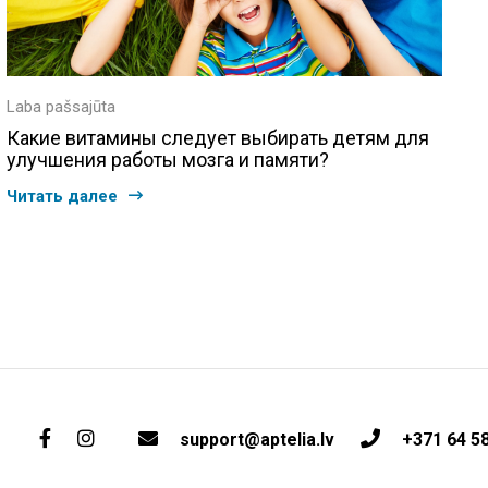
Laba pašsajūta
Какие витамины следует выбирать детям для
улучшения работы мозга и памяти?
Читать далее
support@aptelia.lv
+371 64 5