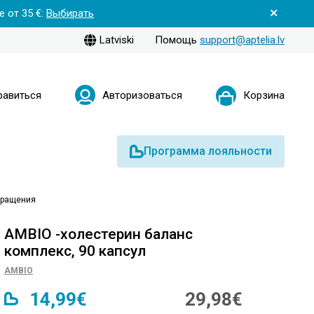
 от 35 €:
Выбирать
Latviski
Помощь
support@aptelia.lv
равиться
Авторизоваться
Корзина
Программа лояльности
бращения
AMBIO -холестерин баланс
комплекс, 90 капсул
AMBIO
14,99€
29,98€